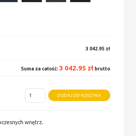
3 042.95 zł
3 042.95 zł
Suma za całość:
brutto
ilość
Alternative:
DODAJ DO KOSZYKA
Grzejnik
Irsap
Tesi
woczesnych wnętrz.
6
-