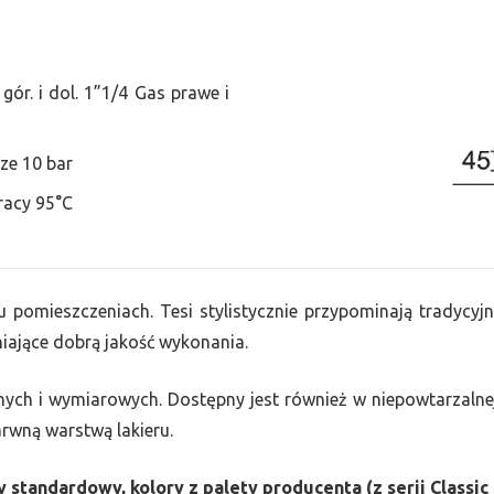
ór. i dol. 1”1/4 Gas prawe i
ze 10 bar
racy 95°C
u pomieszczeniach. Tesi stylistycznie przypominają tradycyjn
ające dobrą jakość wykonania.
nych i wymiarowych. Dostępny jest również w niepowtarzalnej
barwną warstwą lakieru.
 standardowy, kolory z palety producenta (z serii Classic 