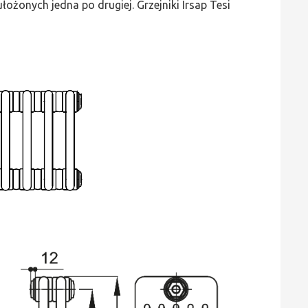
ożonych jedna po drugiej. Grzejniki Irsap Tesi
wys.
400,
szer.
990,
moc
1726