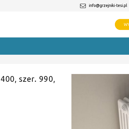
info@grzejniki-tesi.pl
WY
 400, szer. 990,