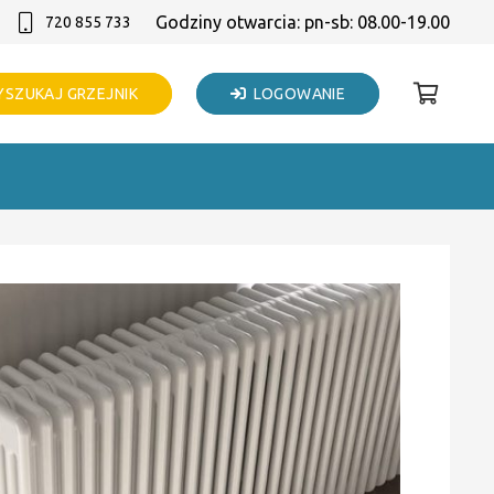
Godziny otwarcia: pn-sb: 08.00-19.00
720 855 733
SZUKAJ GRZEJNIK
LOGOWANIE