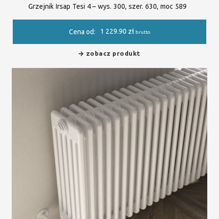
Grzejnik Irsap Tesi 4 – wys. 300, szer. 630, moc 589
1 229.90
zł
Cena od:
brutto
zobacz produkt