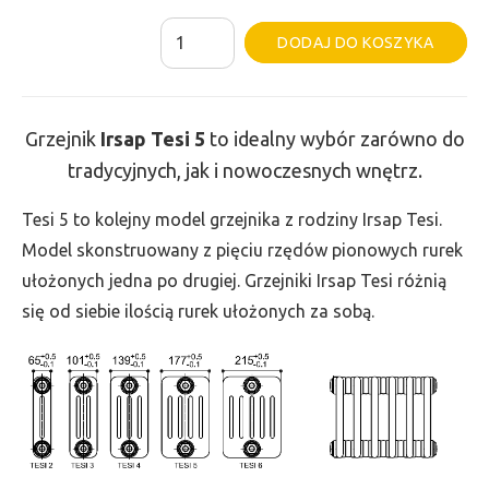
ilość
Al
DODAJ DO KOSZYKA
Grzejnik
Irsap
Tesi
Grzejnik
Irsap Tesi
5
to idealny wybór zarówno do
5
tradycyjnych, jak i nowoczesnych wnętrz.
-
wys.
Tesi 5 to kolejny model grzejnika z rodziny Irsap Tesi.
500,
Model skonstruowany z pięciu rzędów pionowych rurek
szer.
ułożonych jedna po drugiej. Grzejniki Irsap Tesi różnią
1215,
się od siebie ilością rurek ułożonych za sobą.
moc
2196