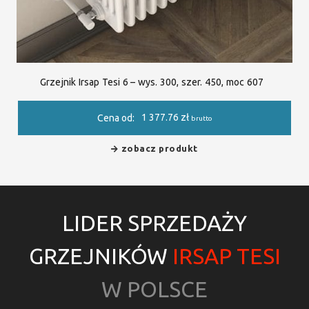
Grzejnik Irsap Tesi 6 – wys. 300, szer. 450, moc 607
1 377.76
zł
Cena od:
brutto
zobacz produkt
LIDER SPRZEDAŻY
GRZEJNIKÓW
IRSAP TESI
W POLSCE