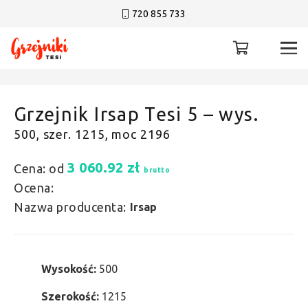
720 855 733
Grzejnik Irsap Tesi 5 – wys.
500, szer. 1215, moc 2196
3 060.92
zł
Cena: od
brutto
Ocena:
Nazwa producenta:
Irsap
Wysokość:
500
Szerokość:
1215