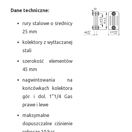
Dane
t
echniczne:
rury stalowe o średnicy
25 mm
kolektory z wytłaczanej
stali
szerokość elementów
45 mm
nagwintowania na
końcówkach kolektora
gór. i dol. 1”1/4 Gas
prawe i lewe
maksymalne
dopuszczalne ciśnienie
robocze 10 bar