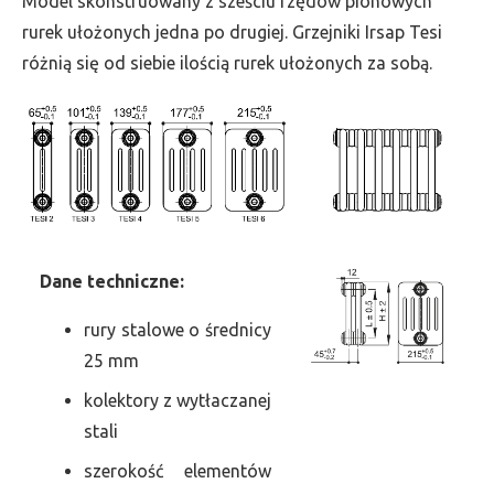
Model skonstruowany z sześciu rzędów pionowych
szer.
rurek ułożonych jedna po drugiej. Grzejniki Irsap Tesi
1215,
różnią się od siebie ilością rurek ułożonych za sobą.
moc
2586
Dane
t
echniczne:
rury stalowe o średnicy
25 mm
kolektory z wytłaczanej
stali
szerokość elementów