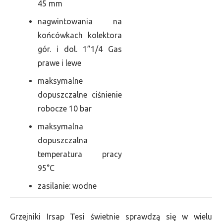
45 mm
nagwintowania na
końcówkach kolektora
gór. i dol. 1”1/4 Gas
prawe i lewe
maksymalne
dopuszczalne ciśnienie
robocze 10 bar
maksymalna
dopuszczalna
temperatura pracy
95°C
zasilanie: wodne
Grzejniki Irsap Tesi świetnie sprawdzą się w wielu