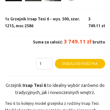
1x
Grzejnik Irsap Tesi 6 - wys. 500, szer.
3
1215, moc 2586
749.11 zł
3 749.11 zł
Suma za całość:
brutto
ilość
Al
DODAJ DO KOSZYKA
Grzejnik
Irsap
Tesi
Grzejnik
Irsap Tesi
6
to idealny wybór zarówno do
6
tradycyjnych, jak i nowoczesnych wnętrz.
-
wys.
Tesi 6 to kolejny model grzejnika z rodziny Irsap Tesi.
500,