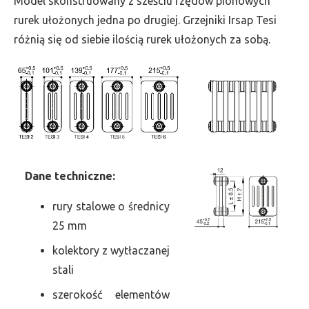
Model skonstruowany z sześciu rzędów pionowych
szer.
rurek ułożonych jedna po drugiej. Grzejniki Irsap Tesi
1260,
różnią się od siebie ilością rurek ułożonych za sobą.
moc
2682
Dane
t
echniczne:
rury stalowe o średnicy
25 mm
kolektory z wytłaczanej
stali
szerokość elementów