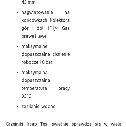
45 mm
nagwintowania na
końcówkach kolektora
gór. i dol. 1”1/4 Gas
prawe i lewe
maksymalne
dopuszczalne ciśnienie
robocze 10 bar
maksymalna
dopuszczalna
temperatura pracy
95°C
zasilanie: wodne
Grzejniki Irsap Tesi świetnie sprawdzą się w wielu