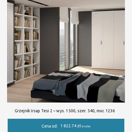
Grzejnik Irsap Tesi 2 – wys. 1500, szer. 540, moc 1236
1 822.74
zł
Cena od:
brutto