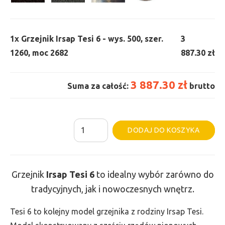
1x
Grzejnik Irsap Tesi 6 - wys. 500, szer.
3
1260, moc 2682
887.30 zł
3 887.30 zł
Suma za całość:
brutto
ilość
Al
DODAJ DO KOSZYKA
Grzejnik
Irsap
Tesi
Grzejnik
Irsap Tesi
6
to idealny wybór zarówno do
6
tradycyjnych, jak i nowoczesnych wnętrz.
-
wys.
Tesi 6 to kolejny model grzejnika z rodziny Irsap Tesi.
500,