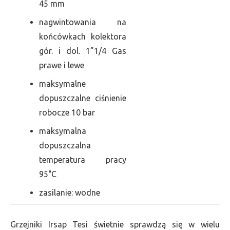
45 mm
nagwintowania na
końcówkach kolektora
gór. i dol. 1”1/4 Gas
prawe i lewe
maksymalne
dopuszczalne ciśnienie
robocze 10 bar
maksymalna
dopuszczalna
temperatura pracy
95°C
zasilanie: wodne
Grzejniki Irsap Tesi świetnie sprawdzą się w wielu