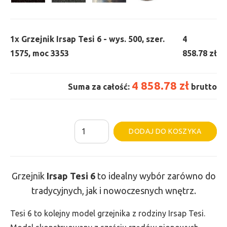
1x
Grzejnik Irsap Tesi 6 - wys. 500, szer.
4
1575, moc 3353
858.78 zł
4 858.78 zł
Suma za całość:
brutto
ilość
Al
DODAJ DO KOSZYKA
Grzejnik
Irsap
Tesi
Grzejnik
Irsap Tesi
6
to idealny wybór zarówno do
6
tradycyjnych, jak i nowoczesnych wnętrz.
-
wys.
Tesi 6 to kolejny model grzejnika z rodziny Irsap Tesi.
500,