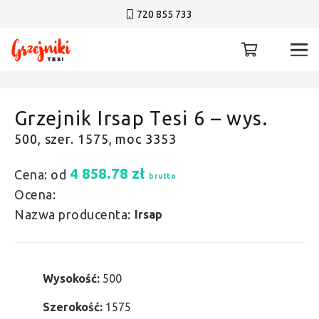
720 855 733
Grzejnik Irsap Tesi 6 – wys.
500, szer. 1575, moc 3353
4 858.78
zł
Cena: od
brutto
Ocena:
Nazwa producenta:
Irsap
Wysokość:
500
Szerokość:
1575