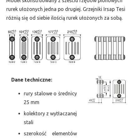
Model skonstruowany z sześciu rzędów pionowych
szer.
rurek ułożonych jedna po drugiej. Grzejniki Irsap Tesi
1575,
różnią się od siebie ilością rurek ułożonych za sobą.
moc
3353
Dane
t
echniczne:
rury stalowe o średnicy
25 mm
kolektory z wytłaczanej
stali
szerokość elementów