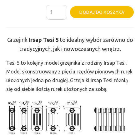
ilość
Al
DODAJ DO KOSZYKA
Grzejnik
Irsap
Tesi
Grzejnik
Irsap Tesi
5
to idealny wybór zarówno do
5
tradycyjnych, jak i nowoczesnych wnętrz.
-
wys.
Tesi 5 to kolejny model grzejnika z rodziny Irsap Tesi.
500,
Model skonstruowany z pięciu rzędów pionowych rurek
szer.
ułożonych jedna po drugiej. Grzejniki Irsap Tesi różnią
180,
się od siebie ilością rurek ułożonych za sobą.
moc
325