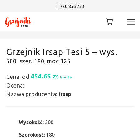
720 855 733
Grzejnik Irsap Tesi 5 – wys.
500, szer. 180, moc 325
454.65
zł
Cena: od
brutto
Ocena:
Nazwa producenta:
Irsap
Wysokość:
500
Szerokość:
180