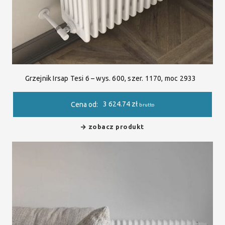
Grzejnik Irsap Tesi 6 – wys. 600, szer. 1170, moc 2933
3 624.74
zł
Cena od:
brutto
zobacz produkt