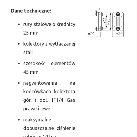
Dane
t
echniczne:
rury stalowe o średnicy
25 mm
kolektory z wytłaczanej
stali
szerokość elementów
45 mm
nagwintowania na
końcówkach kolektora
gór. i dol. 1”1/4 Gas
prawe i lewe
maksymalne
dopuszczalne ciśnienie
robocze 10 bar