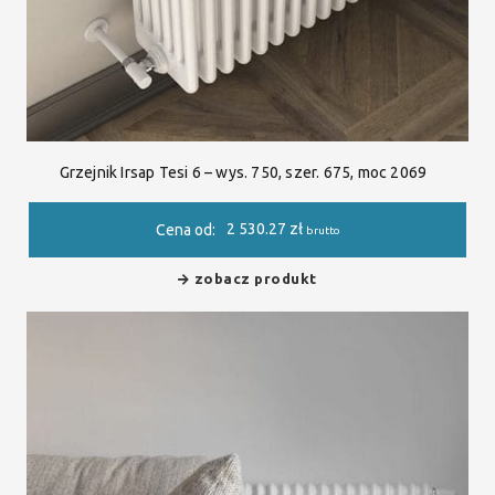
Grzejnik Irsap Tesi 6 – wys. 750, szer. 675, moc 2069
2 530.27
zł
Cena od:
brutto
zobacz produkt