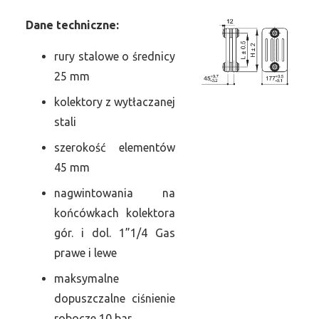
Dane
t
echniczne:
rury stalowe o średnicy
25 mm
kolektory z wytłaczanej
stali
szerokość elementów
45 mm
nagwintowania na
końcówkach kolektora
gór. i dol. 1”1/4 Gas
prawe i lewe
maksymalne
dopuszczalne ciśnienie
robocze 10 bar