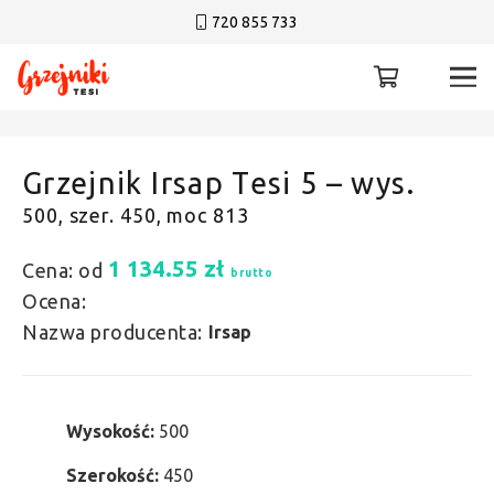
720 855 733
Grzejnik Irsap Tesi 5 – wys.
500, szer. 450, moc 813
1 134.55
zł
Cena: od
brutto
Ocena:
Nazwa producenta:
Irsap
Wysokość:
500
Szerokość:
450