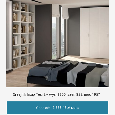
Grzejnik Irsap Tesi 2 – wys. 1500, szer. 855, moc 1957
2 885.42
zł
Cena od:
brutto