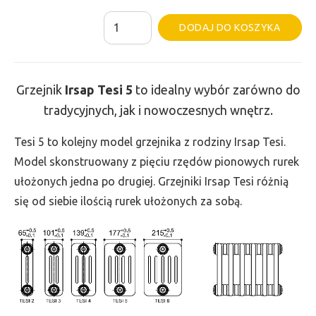
ilość
Al
DODAJ DO KOSZYKA
Grzejnik
Irsap
Tesi
Grzejnik
Irsap Tesi
5
to idealny wybór zarówno do
5
tradycyjnych, jak i nowoczesnych wnętrz.
-
wys.
Tesi 5 to kolejny model grzejnika z rodziny Irsap Tesi.
500,
Model skonstruowany z pięciu rzędów pionowych rurek
szer.
ułożonych jedna po drugiej. Grzejniki Irsap Tesi różnią
450,
się od siebie ilością rurek ułożonych za sobą.
moc
813