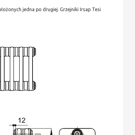
wys.
ożonych jedna po drugiej. Grzejniki Irsap Tesi
500,
szer.
450,
moc
958