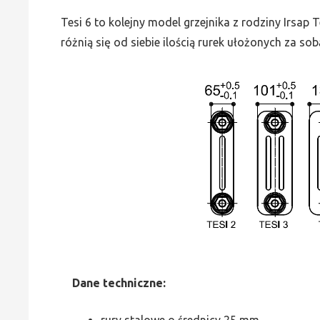
Tesi 6 to kolejny model grzejnika z rodziny Irsap
różnią się od siebie ilością rurek ułożonych za sob
Dane
t
echniczne:
rury stalowe o średnicy 25 mm