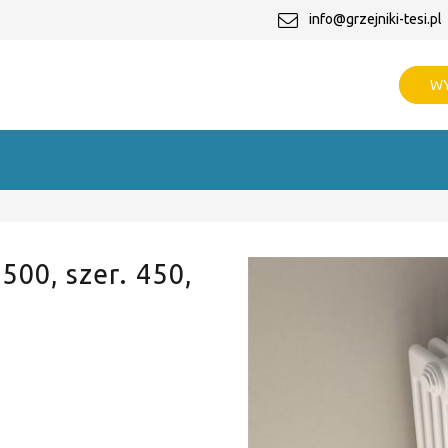
info@grzejniki-tesi.pl
WY
 500, szer. 450,