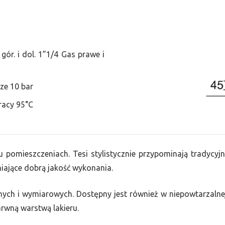
ór. i dol. 1”1/4 Gas prawe i
ze 10 bar
racy 95°C
u pomieszczeniach. Tesi stylistycznie przypominają tradycyjn
ające dobrą jakość wykonania.
nych i wymiarowych. Dostępny jest również w niepowtarzalnej
barwną warstwą lakieru.