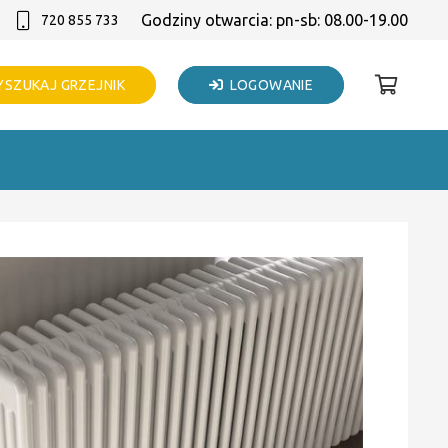
Godziny otwarcia: pn-sb: 08.00-19.00
720 855 733
SZUKAJ GRZEJNIK
LOGOWANIE