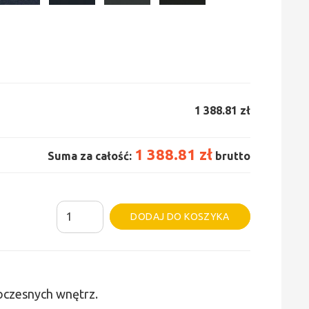
1 388.81 zł
1 388.81 zł
Suma za całość:
brutto
ilość
Alternative:
DODAJ DO KOSZYKA
Grzejnik
Irsap
Tesi
6
woczesnych wnętrz.
-