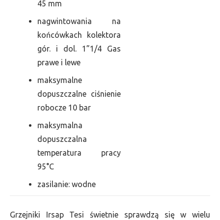
45 mm
nagwintowania na
końcówkach kolektora
gór. i dol. 1”1/4 Gas
prawe i lewe
maksymalne
dopuszczalne ciśnienie
robocze 10 bar
maksymalna
dopuszczalna
temperatura pracy
95°C
zasilanie: wodne
Grzejniki Irsap Tesi świetnie sprawdzą się w wielu