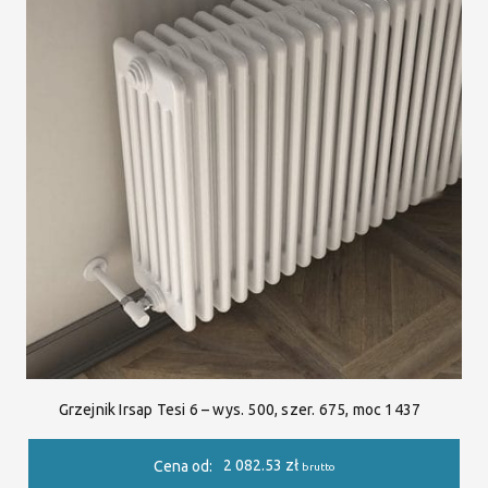
Grzejnik Irsap Tesi 6 – wys. 500, szer. 675, moc 1437
2 082.53
zł
Cena od:
brutto