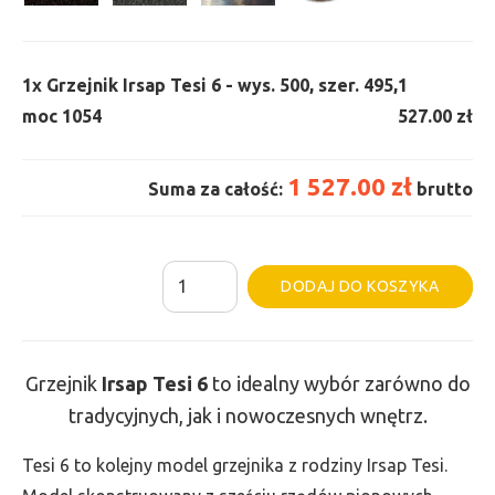
1x
Grzejnik Irsap Tesi 6 - wys. 500, szer. 495,
1
moc 1054
527.00 zł
1 527.00 zł
Suma za całość:
brutto
ilość
Al
DODAJ DO KOSZYKA
Grzejnik
Irsap
Tesi
Grzejnik
Irsap Tesi
6
to idealny wybór zarówno do
6
tradycyjnych, jak i nowoczesnych wnętrz.
-
wys.
Tesi 6 to kolejny model grzejnika z rodziny Irsap Tesi.
500,