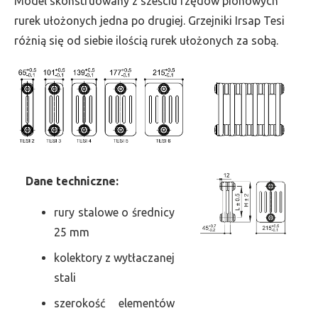
Model skonstruowany z sześciu rzędów pionowych
szer.
rurek ułożonych jedna po drugiej. Grzejniki Irsap Tesi
495,
różnią się od siebie ilością rurek ułożonych za sobą.
moc
1054
Dane
t
echniczne:
rury stalowe o średnicy
25 mm
kolektory z wytłaczanej
stali
szerokość elementów