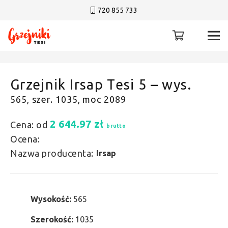
720 855 733
Grzejnik Irsap Tesi 5 – wys.
565, szer. 1035, moc 2089
2 644.97
zł
Cena: od
brutto
Ocena:
Nazwa producenta:
Irsap
Wysokość:
565
Szerokość:
1035