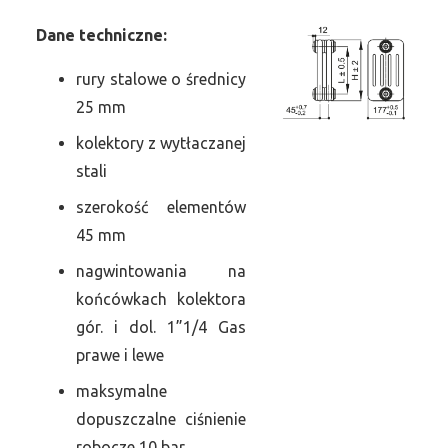
Dane
t
echniczne:
rury stalowe o średnicy
25 mm
kolektory z wytłaczanej
stali
szerokość elementów
45 mm
nagwintowania na
końcówkach kolektora
gór. i dol. 1”1/4 Gas
prawe i lewe
maksymalne
dopuszczalne ciśnienie
robocze 10 bar