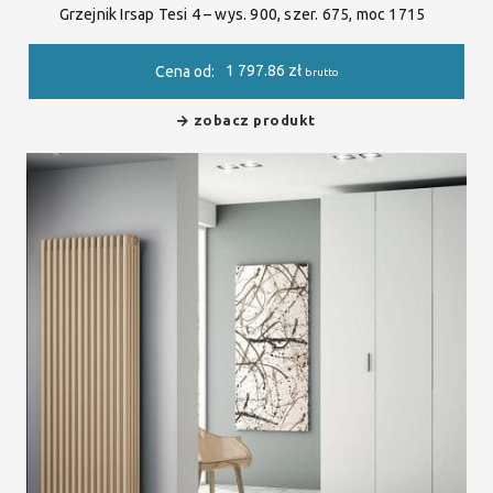
Grzejnik Irsap Tesi 4 – wys. 900, szer. 675, moc 1715
1 797.86
zł
Cena od:
brutto
zobacz produkt