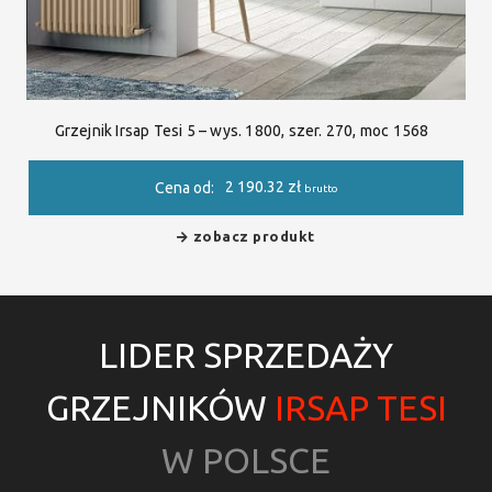
Grzejnik Irsap Tesi 5 – wys. 1800, szer. 270, moc 1568
2 190.32
zł
Cena od:
brutto
zobacz produkt
LIDER SPRZEDAŻY
GRZEJNIKÓW
IRSAP TESI
W POLSCE