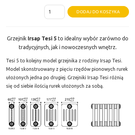
ilość
Al
DODAJ DO KOSZYKA
Grzejnik
Irsap
Tesi
Grzejnik
Irsap Tesi
5
to idealny wybór zarówno do
5
tradycyjnych, jak i nowoczesnych wnętrz.
-
wys.
Tesi 5 to kolejny model grzejnika z rodziny Irsap Tesi.
565,
Model skonstruowany z pięciu rzędów pionowych rurek
szer.
ułożonych jedna po drugiej. Grzejniki Irsap Tesi różnią
1035,
się od siebie ilością rurek ułożonych za sobą.
moc
2089