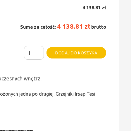
4 138.81 zł
4 138.81 zł
Suma za całość:
brutto
ilość
Alternative:
DODAJ DO KOSZYKA
Grzejnik
Irsap
Tesi
woczesnych wnętrz.
5
-
żonych jedna po drugiej. Grzejniki Irsap Tesi
wys.
565,
szer.
1620,