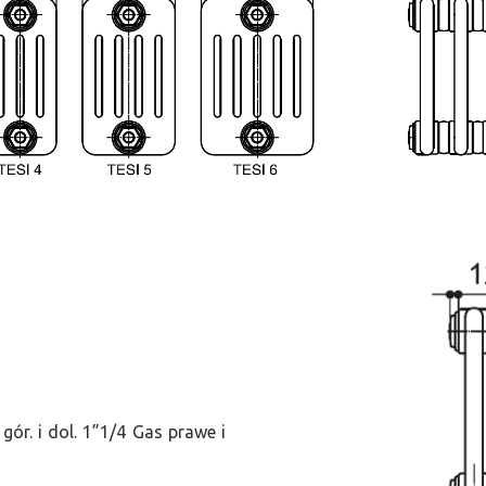
ór. i dol. 1”1/4 Gas prawe i