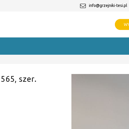
info@grzejniki-tesi.pl
WY
 565, szer.