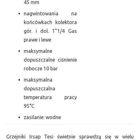
45 mm
nagwintowania na
końcówkach kolektora
gór. i dol. 1”1/4 Gas
prawe i lewe
maksymalne
dopuszczalne ciśnienie
robocze 10 bar
maksymalna
dopuszczalna
temperatura pracy
95°C
zasilanie: wodne
Grzejniki Irsap Tesi świetnie sprawdzą się w wielu