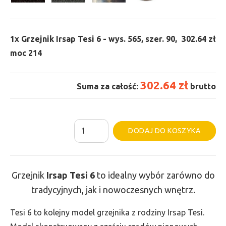
1x
Grzejnik Irsap Tesi 6 - wys. 565, szer. 90,
302.64 zł
moc 214
302.64 zł
Suma za całość:
brutto
ilość
Al
DODAJ DO KOSZYKA
Grzejnik
Irsap
Tesi
Grzejnik
Irsap Tesi
6
to idealny wybór zarówno do
6
tradycyjnych, jak i nowoczesnych wnętrz.
-
wys.
Tesi 6 to kolejny model grzejnika z rodziny Irsap Tesi.
565,