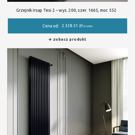
Grzejnik Irsap Tesi 2 – wys. 200, szer. 1665, moc 552
2 328.51
zł
Cena od:
brutto
zobacz produkt