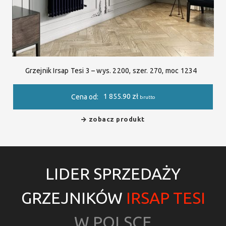
Grzejnik Irsap Tesi 3 – wys. 2200, szer. 270, moc 1234
1 855.90
zł
Cena od:
brutto
zobacz produkt
LIDER SPRZEDAŻY
GRZEJNIKÓW
IRSAP TESI
W POLSCE