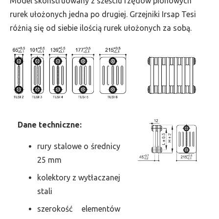
Model skonstruowany z sześciu rzędów pionowych
szer.
rurek ułożonych jedna po drugiej. Grzejniki Irsap Tesi
90,
różnią się od siebie ilością rurek ułożonych za sobą.
moc
214
Dane
t
echniczne:
rury stalowe o średnicy
25 mm
kolektory z wytłaczanej
stali
szerokość elementów