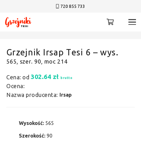
720 855 733
Grzejnik Irsap Tesi 6 – wys.
565, szer. 90, moc 214
302.64
zł
Cena: od
brutto
Ocena:
Nazwa producenta:
Irsap
Wysokość:
565
Szerokość:
90