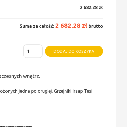
2 682.28 zł
2 682.28 zł
Suma za całość:
brutto
ilość
Alternative:
DODAJ DO KOSZYKA
Grzejnik
Irsap
Tesi
woczesnych wnętrz.
5
-
żonych jedna po drugiej. Grzejniki Irsap Tesi
wys.
600,
szer.
1035,