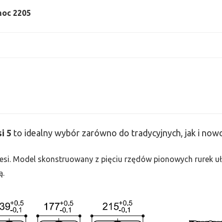
 moc 2205
si
5
to idealny wybór zarówno do tradycyjnych, jak i no
 Tesi. Model skonstruowany z pięciu rzędów pionowych rurek uło
ą.