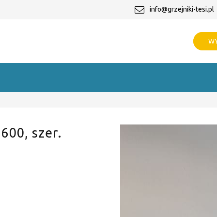
info@grzejniki-tesi.pl
WY
 600, szer.