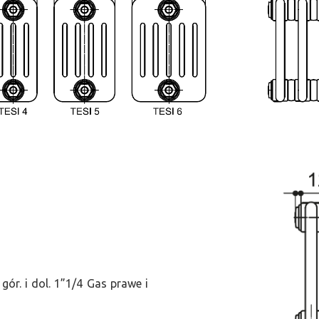
ór. i dol. 1”1/4 Gas prawe i