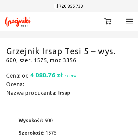
720 855 733
Grzejnik Irsap Tesi 5 – wys.
600, szer. 1575, moc 3356
4 080.76
zł
Cena: od
brutto
Ocena:
Nazwa producenta:
Irsap
Wysokość:
600
Szerokość:
1575