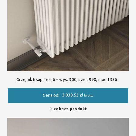
Grzejnik Irsap Tesi 6 – wys. 300, szer. 990, moc 1336
3 030.52
zł
Cena od:
brutto
zobacz produkt