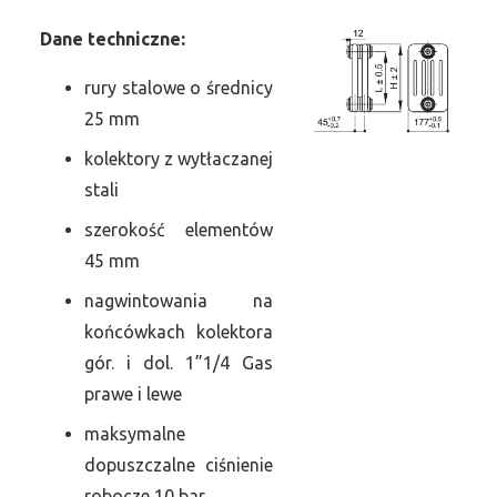
Dane
t
echniczne:
rury stalowe o średnicy
25 mm
kolektory z wytłaczanej
stali
szerokość elementów
45 mm
nagwintowania na
końcówkach kolektora
gór. i dol. 1”1/4 Gas
prawe i lewe
maksymalne
dopuszczalne ciśnienie
robocze 10 bar