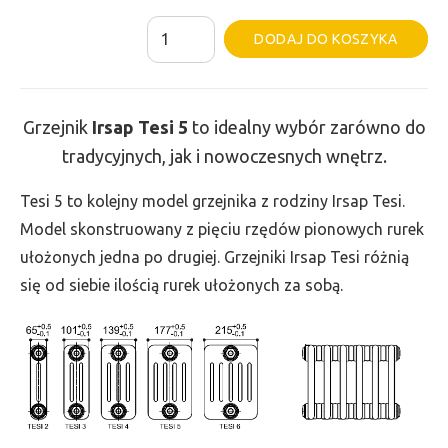
ilość
Al
DODAJ DO KOSZYKA
Grzejnik
Irsap
Tesi
Grzejnik
Irsap Tesi
5
to idealny wybór zarówno do
5
tradycyjnych, jak i nowoczesnych wnętrz.
-
wys.
Tesi 5 to kolejny model grzejnika z rodziny Irsap Tesi.
600,
Model skonstruowany z pięciu rzędów pionowych rurek
szer.
ułożonych jedna po drugiej. Grzejniki Irsap Tesi różnią
1575,
się od siebie ilością rurek ułożonych za sobą.
moc
3356