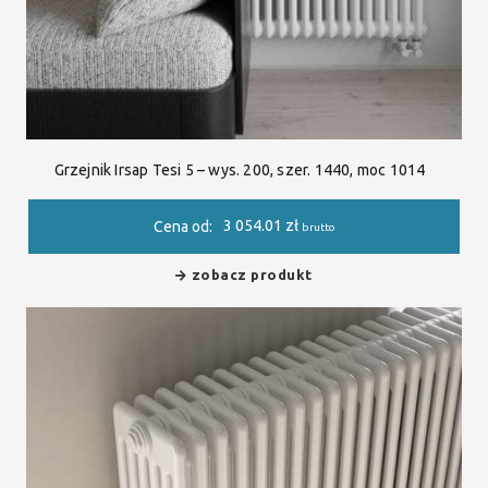
Grzejnik Irsap Tesi 5 – wys. 200, szer. 1440, moc 1014
3 054.01
zł
Cena od:
brutto
zobacz produkt