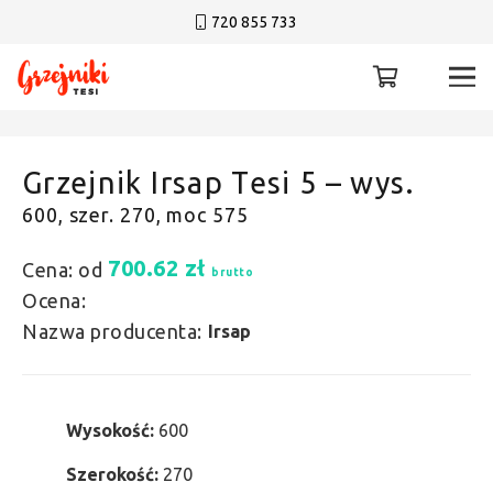
720 855 733
Grzejnik Irsap Tesi 5 – wys.
600, szer. 270, moc 575
700.62
zł
Cena: od
brutto
Ocena:
Nazwa producenta:
Irsap
Wysokość:
600
Szerokość:
270