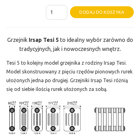
ilość
Al
DODAJ DO KOSZYKA
Grzejnik
Irsap
Tesi
Grzejnik
Irsap Tesi
5
to idealny wybór zarówno do
5
tradycyjnych, jak i nowoczesnych wnętrz.
-
wys.
Tesi 5 to kolejny model grzejnika z rodziny Irsap Tesi.
600,
Model skonstruowany z pięciu rzędów pionowych rurek
szer.
ułożonych jedna po drugiej. Grzejniki Irsap Tesi różnią
270,
się od siebie ilością rurek ułożonych za sobą.
moc
575