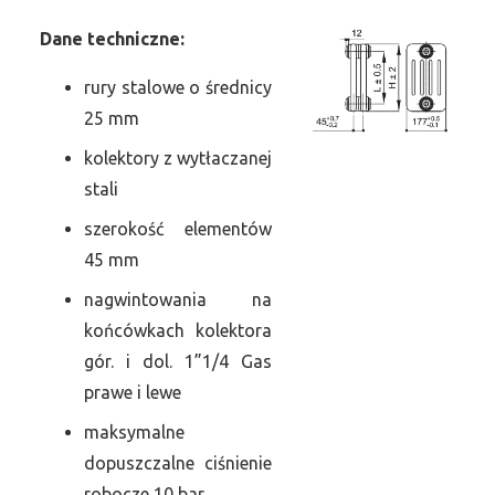
Dane
t
echniczne:
rury stalowe o średnicy
25 mm
kolektory z wytłaczanej
stali
szerokość elementów
45 mm
nagwintowania na
końcówkach kolektora
gór. i dol. 1”1/4 Gas
prawe i lewe
maksymalne
dopuszczalne ciśnienie
robocze 10 bar