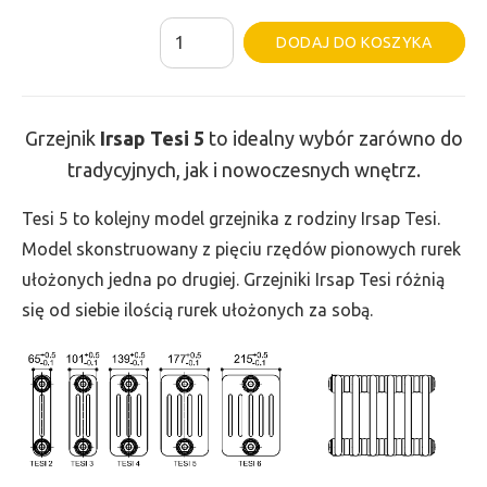
ilość
Al
DODAJ DO KOSZYKA
Grzejnik
Irsap
Tesi
Grzejnik
Irsap Tesi
5
to idealny wybór zarówno do
5
tradycyjnych, jak i nowoczesnych wnętrz.
-
wys.
Tesi 5 to kolejny model grzejnika z rodziny Irsap Tesi.
600,
Model skonstruowany z pięciu rzędów pionowych rurek
szer.
ułożonych jedna po drugiej. Grzejniki Irsap Tesi różnią
450,
się od siebie ilością rurek ułożonych za sobą.
moc
959