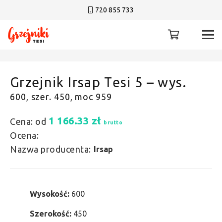
720 855 733
Grzejnik Irsap Tesi 5 – wys.
600, szer. 450, moc 959
1 166.33
zł
Cena: od
brutto
Ocena:
Nazwa producenta:
Irsap
Wysokość:
600
Szerokość:
450