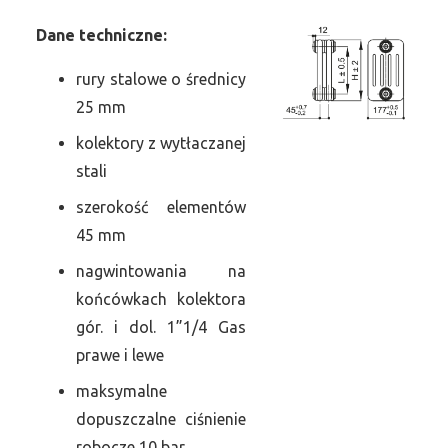
Dane
t
echniczne:
rury stalowe o średnicy
25 mm
kolektory z wytłaczanej
stali
szerokość elementów
45 mm
nagwintowania na
końcówkach kolektora
gór. i dol. 1”1/4 Gas
prawe i lewe
maksymalne
dopuszczalne ciśnienie
robocze 10 bar