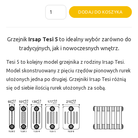
ilość
Al
DODAJ DO KOSZYKA
Grzejnik
Irsap
Tesi
Grzejnik
Irsap Tesi
5
to idealny wybór zarówno do
5
tradycyjnych, jak i nowoczesnych wnętrz.
-
wys.
Tesi 5 to kolejny model grzejnika z rodziny Irsap Tesi.
665,
Model skonstruowany z pięciu rzędów pionowych rurek
szer.
ułożonych jedna po drugiej. Grzejniki Irsap Tesi różnią
1125,
się od siebie ilością rurek ułożonych za sobą.
moc
2631