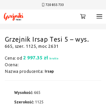
720 855 733
Grzejnik Irsap Tesi 5 – wys.
665, szer. 1125, moc 2631
2 997.35
zł
Cena: od
brutto
Ocena:
Nazwa producenta:
Irsap
Wysokość:
665
Szerokość:
1125