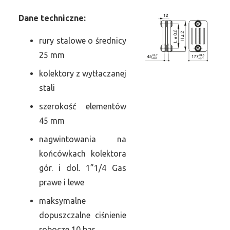
Dane
t
echniczne:
rury stalowe o średnicy
25 mm
kolektory z wytłaczanej
stali
szerokość elementów
45 mm
nagwintowania na
końcówkach kolektora
gór. i dol. 1”1/4 Gas
prawe i lewe
maksymalne
dopuszczalne ciśnienie
robocze 10 bar