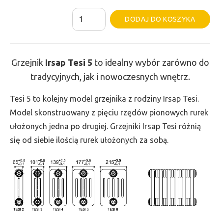
ilość
Al
DODAJ DO KOSZYKA
Grzejnik
Irsap
Tesi
Grzejnik
Irsap Tesi
5
to idealny wybór zarówno do
5
tradycyjnych, jak i nowoczesnych wnętrz.
-
wys.
Tesi 5 to kolejny model grzejnika z rodziny Irsap Tesi.
665,
Model skonstruowany z pięciu rzędów pionowych rurek
szer.
ułożonych jedna po drugiej. Grzejniki Irsap Tesi różnią
135,
się od siebie ilością rurek ułożonych za sobą.
moc
316