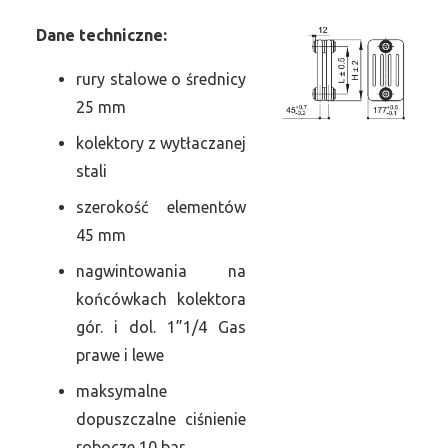
Dane
t
echniczne:
rury stalowe o średnicy
25 mm
kolektory z wytłaczanej
stali
szerokość elementów
45 mm
nagwintowania na
końcówkach kolektora
gór. i dol. 1”1/4 Gas
prawe i lewe
maksymalne
dopuszczalne ciśnienie
robocze 10 bar