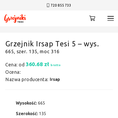
720 855 733
Grzejnik Irsap Tesi 5 – wys.
665, szer. 135, moc 316
360.68
zł
Cena: od
brutto
Ocena:
Nazwa producenta:
Irsap
Wysokość:
665
Szerokość:
135