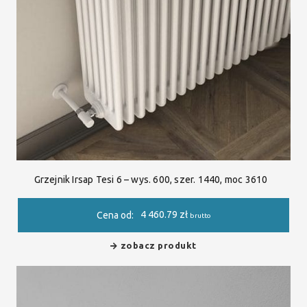
Grzejnik Irsap Tesi 6 – wys. 600, szer. 1440, moc 3610
4 460.79
zł
Cena od:
brutto
zobacz produkt