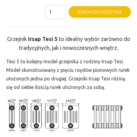
ilość
Al
DODAJ DO KOSZYKA
Grzejnik
Irsap
Tesi
Grzejnik
Irsap Tesi
5
to idealny wybór zarówno do
5
tradycyjnych, jak i nowoczesnych wnętrz.
-
wys.
Tesi 5 to kolejny model grzejnika z rodziny Irsap Tesi.
665,
Model skonstruowany z pięciu rzędów pionowych rurek
szer.
ułożonych jedna po drugiej. Grzejniki Irsap Tesi różnią
1530,
się od siebie ilością rurek ułożonych za sobą.
moc
3578