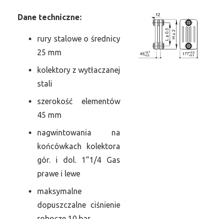
Dane
t
echniczne:
rury stalowe o średnicy
25 mm
kolektory z wytłaczanej
stali
szerokość elementów
45 mm
nagwintowania na
końcówkach kolektora
gór. i dol. 1”1/4 Gas
prawe i lewe
maksymalne
dopuszczalne ciśnienie
robocze 10 bar