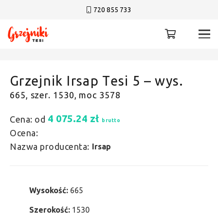
720 855 733
Grzejnik Irsap Tesi 5 – wys.
665, szer. 1530, moc 3578
4 075.24
zł
Cena: od
brutto
Ocena:
Nazwa producenta:
Irsap
Wysokość:
665
Szerokość:
1530