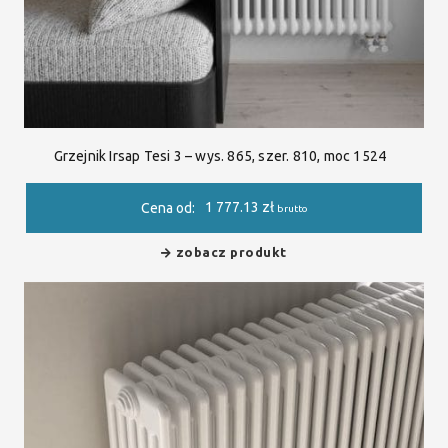
Grzejnik Irsap Tesi 3 – wys. 865, szer. 810, moc 1524
1 777.13
zł
Cena od:
brutto
zobacz produkt