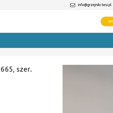
info@grzejniki-tesi.pl
WY
 665, szer.