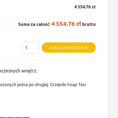
4 554.76 zł
4 554.76 zł
Suma za całość:
brutto
ilość
Alternative:
DODAJ DO KOSZYKA
Grzejnik
Irsap
Tesi
woczesnych wnętrz.
5
-
żonych jedna po drugiej. Grzejniki Irsap Tesi
wys.
665,
szer.
1710,