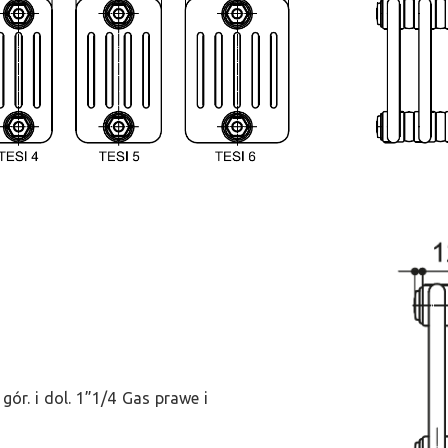
ór. i dol. 1”1/4 Gas prawe i