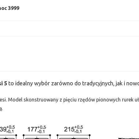
 moc 3999
si
5
to idealny wybór zarówno do tradycyjnych, jak i no
 Tesi. Model skonstruowany z pięciu rzędów pionowych rurek uło
ą.