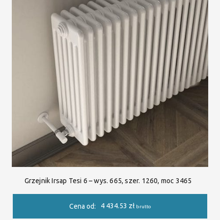
Grzejnik Irsap Tesi 6 – wys. 665, szer. 1260, moc 3465
4 434.53
zł
Cena od:
brutto