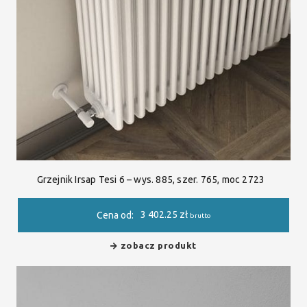
Grzejnik Irsap Tesi 6 – wys. 885, szer. 765, moc 2723
3 402.25
zł
Cena od:
brutto
zobacz produkt