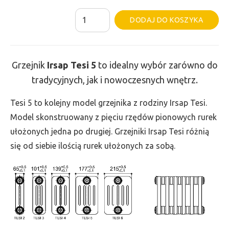
ilość
Al
DODAJ DO KOSZYKA
Grzejnik
Irsap
Tesi
Grzejnik
Irsap Tesi
5
to idealny wybór zarówno do
5
tradycyjnych, jak i nowoczesnych wnętrz.
-
wys.
Tesi 5 to kolejny model grzejnika z rodziny Irsap Tesi.
685,
Model skonstruowany z pięciu rzędów pionowych rurek
szer.
ułożonych jedna po drugiej. Grzejniki Irsap Tesi różnią
1305,
się od siebie ilością rurek ułożonych za sobą.
moc
3135