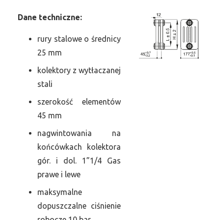
Dane
t
echniczne:
rury stalowe o średnicy
25 mm
kolektory z wytłaczanej
stali
szerokość elementów
45 mm
nagwintowania na
końcówkach kolektora
gór. i dol. 1”1/4 Gas
prawe i lewe
maksymalne
dopuszczalne ciśnienie
robocze 10 bar