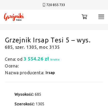
720 855 733
Grzejnik Irsap Tesi 5 – wys.
685, szer. 1305, moc 3135
3 554.26
zł
Cena: od
brutto
Ocena:
Nazwa producenta:
Irsap
Wysokość:
685
Szerokość:
1305