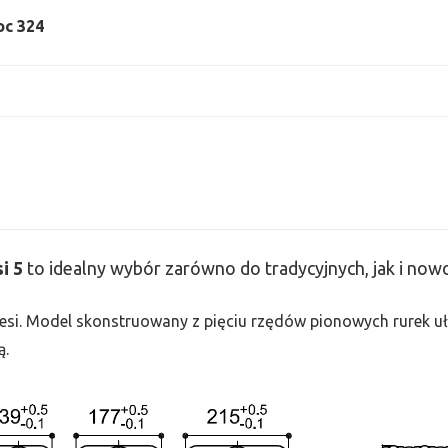
oc 324
si
5
to idealny wybór zarówno do tradycyjnych, jak i no
 Tesi. Model skonstruowany z pięciu rzędów pionowych rurek uło
ą.