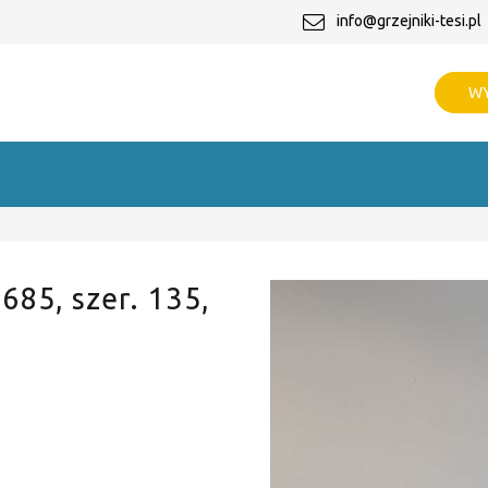
info@grzejniki-tesi.pl
WY
 685, szer. 135,