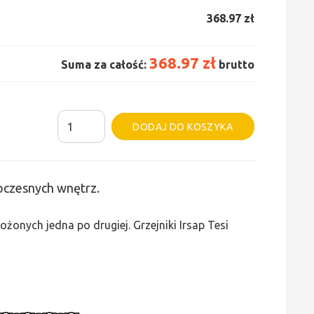
368.97 zł
368.97 zł
Suma za całość:
brutto
ilość
Alternative:
DODAJ DO KOSZYKA
Grzejnik
Irsap
Tesi
woczesnych wnętrz.
5
-
żonych jedna po drugiej. Grzejniki Irsap Tesi
wys.
685,
szer.
135,