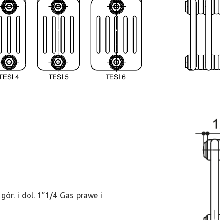
ór. i dol. 1”1/4 Gas prawe i