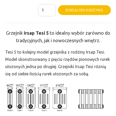
ilość
Al
DODAJ DO KOSZYKA
Grzejnik
Irsap
Tesi
Grzejnik
Irsap Tesi
5
to idealny wybór zarówno do
5
tradycyjnych, jak i nowoczesnych wnętrz.
-
wys.
Tesi 5 to kolejny model grzejnika z rodziny Irsap Tesi.
685,
Model skonstruowany z pięciu rzędów pionowych rurek
szer.
ułożonych jedna po drugiej. Grzejniki Irsap Tesi różnią
495,
się od siebie ilością rurek ułożonych za sobą.
moc
1189