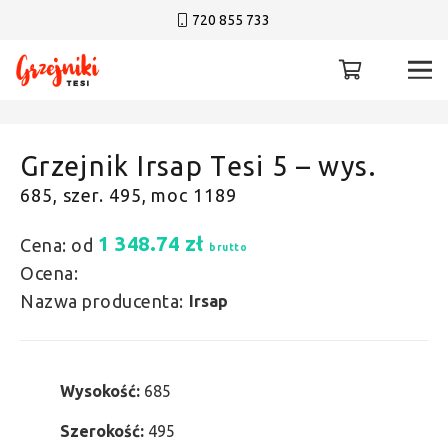
720 855 733
Grzejnik Irsap Tesi 5 – wys.
685, szer. 495, moc 1189
1 348.74
zł
Cena: od
brutto
Ocena:
Nazwa producenta:
Irsap
Wysokość:
685
Szerokość:
495