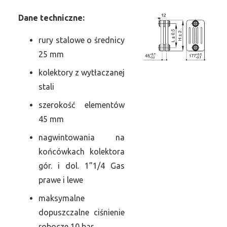
Dane
t
echniczne:
rury stalowe o średnicy
25 mm
kolektory z wytłaczanej
stali
szerokość elementów
45 mm
nagwintowania na
końcówkach kolektora
gór. i dol. 1”1/4 Gas
prawe i lewe
maksymalne
dopuszczalne ciśnienie
robocze 10 bar