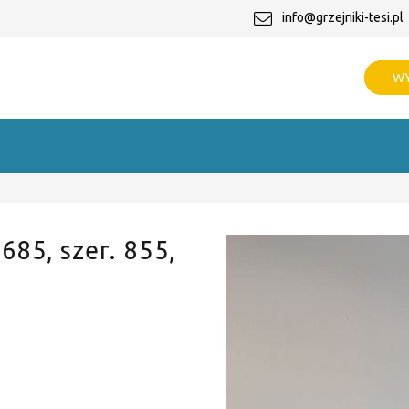
info@grzejniki-tesi.pl
WY
 685, szer. 855,