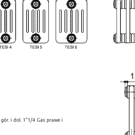
ór. i dol. 1”1/4 Gas prawe i