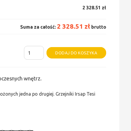
2 328.51 zł
2 328.51 zł
Suma za całość:
brutto
ilość
Alternative:
DODAJ DO KOSZYKA
Grzejnik
Irsap
Tesi
woczesnych wnętrz.
5
-
żonych jedna po drugiej. Grzejniki Irsap Tesi
wys.
685,
szer.
855,