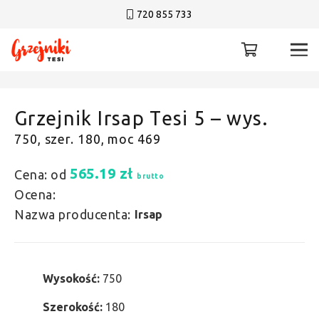
720 855 733
Grzejnik Irsap Tesi 5 – wys.
750, szer. 180, moc 469
565.19
zł
Cena: od
brutto
Ocena:
Nazwa producenta:
Irsap
Wysokość:
750
Szerokość:
180