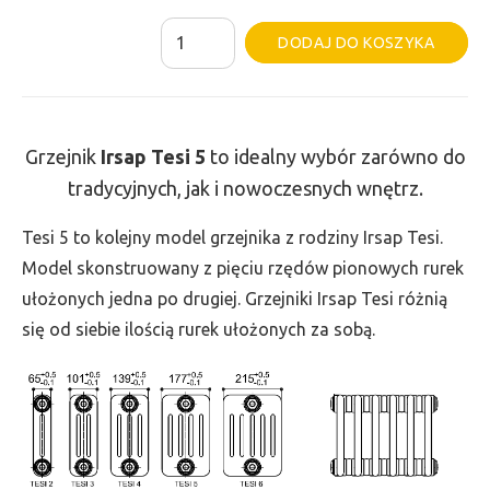
ilość
Al
DODAJ DO KOSZYKA
Grzejnik
Irsap
Tesi
5
Grzejnik
Irsap Tesi
5
to idealny wybór zarówno do
-
tradycyjnych, jak i nowoczesnych wnętrz.
wys.
Tesi 5 to kolejny model grzejnika z rodziny Irsap Tesi.
750,
Model skonstruowany z pięciu rzędów pionowych rurek
szer.
ułożonych jedna po drugiej. Grzejniki Irsap Tesi różnią
180,
się od siebie ilością rurek ułożonych za sobą.
moc
469