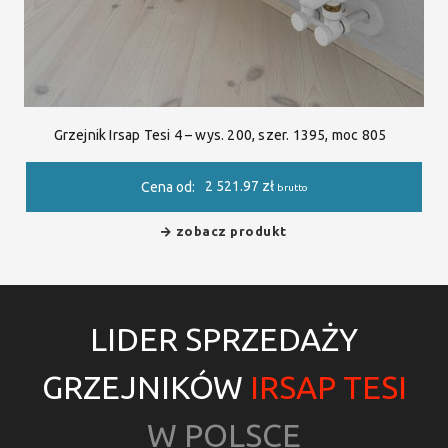
Grzejnik Irsap Tesi 4 – wys. 200, szer. 1395, moc 805
2 521.97
zł
Cena od:
brutto
zobacz produkt
LIDER SPRZEDAŻY
GRZEJNIKÓW
IRSAP TESI
W POLSCE