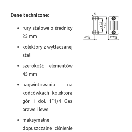
Dane
t
echniczne:
rury stalowe o średnicy
25 mm
kolektory z wytłaczanej
stali
szerokość elementów
45 mm
nagwintowania na
końcówkach kolektora
gór. i dol. 1”1/4 Gas
prawe i lewe
maksymalne
dopuszczalne ciśnienie