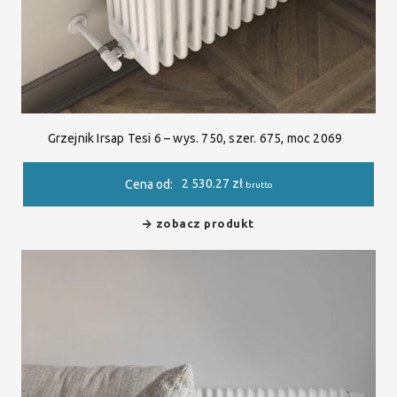
Grzejnik Irsap Tesi 6 – wys. 750, szer. 675, moc 2069
2 530.27
zł
Cena od:
brutto
zobacz produkt