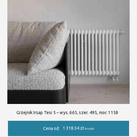
Grzejnik Irsap Tesi 5 – wys. 665, szer. 495, moc 1158
1 318.34
zł
Cena od:
brutto