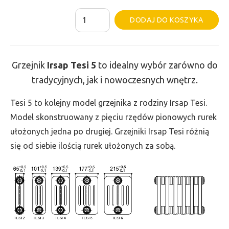
ilość
Al
DODAJ DO KOSZYKA
Grzejnik
Irsap
Tesi
Grzejnik
Irsap Tesi
5
to idealny wybór zarówno do
5
tradycyjnych, jak i nowoczesnych wnętrz.
-
wys.
Tesi 5 to kolejny model grzejnika z rodziny Irsap Tesi.
750,
Model skonstruowany z pięciu rzędów pionowych rurek
szer.
ułożonych jedna po drugiej. Grzejniki Irsap Tesi różnią
765,
się od siebie ilością rurek ułożonych za sobą.
moc
1995