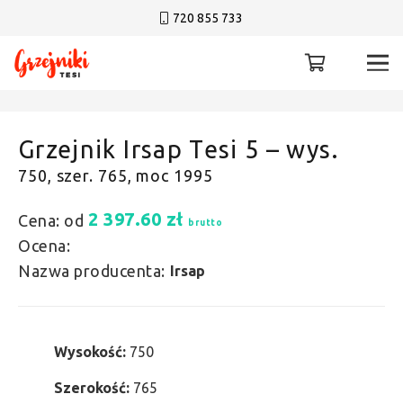
720 855 733
Grzejnik Irsap Tesi 5 – wys.
750, szer. 765, moc 1995
2 397.60
zł
Cena: od
brutto
Ocena:
Nazwa producenta:
Irsap
Wysokość:
750
Szerokość:
765