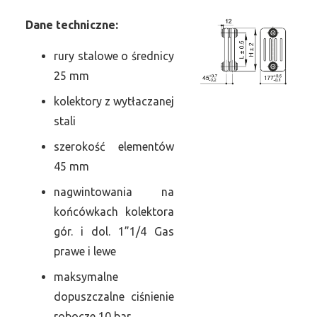
Dane
t
echniczne:
rury stalowe o średnicy
25 mm
kolektory z wytłaczanej
stali
szerokość elementów
45 mm
nagwintowania na
końcówkach kolektora
gór. i dol. 1”1/4 Gas
prawe i lewe
maksymalne
dopuszczalne ciśnienie
robocze 10 bar