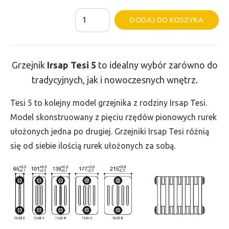
ilość
Al
DODAJ DO KOSZYKA
Grzejnik
Irsap
Tesi
Grzejnik
Irsap Tesi
5
to idealny wybór zarówno do
5
tradycyjnych, jak i nowoczesnych wnętrz.
-
wys.
Tesi 5 to kolejny model grzejnika z rodziny Irsap Tesi.
750,
Model skonstruowany z pięciu rzędów pionowych rurek
szer.
ułożonych jedna po drugiej. Grzejniki Irsap Tesi różnią
945,
się od siebie ilością rurek ułożonych za sobą.
moc
2464