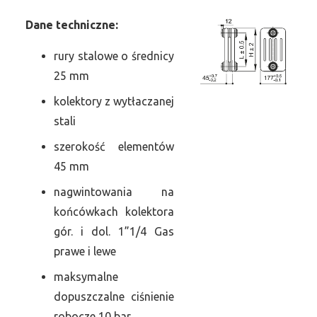
Dane
t
echniczne:
rury stalowe o średnicy
25 mm
kolektory z wytłaczanej
stali
szerokość elementów
45 mm
nagwintowania na
końcówkach kolektora
gór. i dol. 1”1/4 Gas
prawe i lewe
maksymalne
dopuszczalne ciśnienie
robocze 10 bar