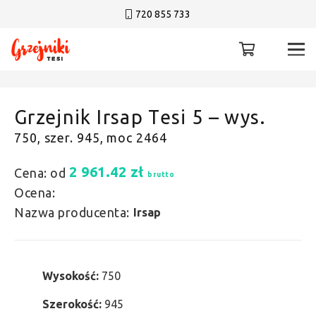
720 855 733
Grzejnik Irsap Tesi 5 – wys.
750, szer. 945, moc 2464
2 961.42
zł
Cena: od
brutto
Ocena:
Nazwa producenta:
Irsap
Wysokość:
750
Szerokość:
945