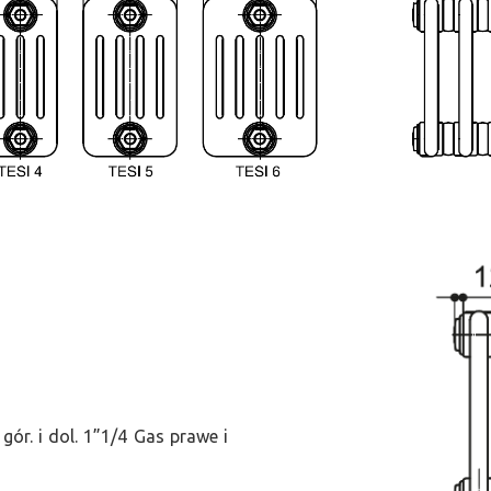
ór. i dol. 1”1/4 Gas prawe i