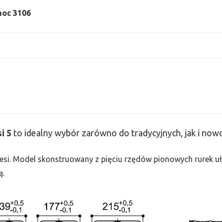
 moc 3106
si
5
to idealny wybór zarówno do tradycyjnych, jak i no
 Tesi. Model skonstruowany z pięciu rzędów pionowych rurek uło
ą.