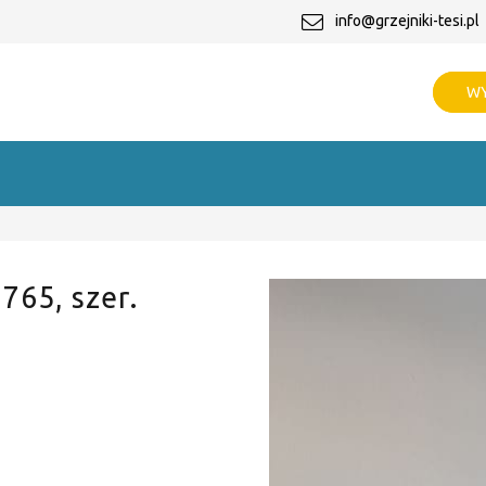
info@grzejniki-tesi.pl
WY
 765, szer.