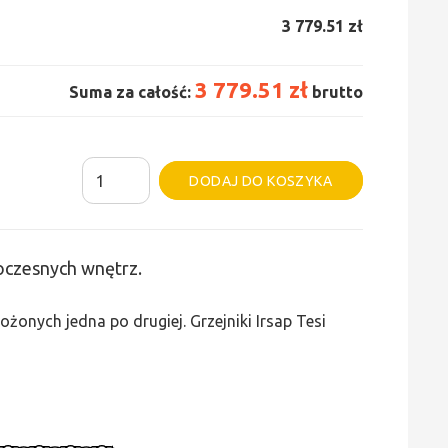
3 779.51 zł
3 779.51 zł
Suma za całość:
brutto
ilość
Alternative:
DODAJ DO KOSZYKA
Grzejnik
Irsap
Tesi
woczesnych wnętrz.
5
-
żonych jedna po drugiej. Grzejniki Irsap Tesi
wys.
765,
szer.
1170,