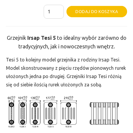
ilość
Al
DODAJ DO KOSZYKA
Grzejnik
Irsap
Tesi
Grzejnik
Irsap Tesi
5
to idealny wybór zarówno do
5
tradycyjnych, jak i nowoczesnych wnętrz.
-
wys.
Tesi 5 to kolejny model grzejnika z rodziny Irsap Tesi.
765,
Model skonstruowany z pięciu rzędów pionowych rurek
szer.
ułożonych jedna po drugiej. Grzejniki Irsap Tesi różnią
180,
się od siebie ilością rurek ułożonych za sobą.
moc
478