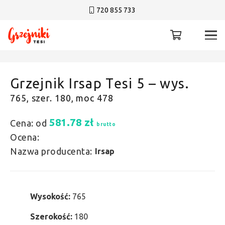
720 855 733
Grzejnik Irsap Tesi 5 – wys.
765, szer. 180, moc 478
581.78
zł
Cena: od
brutto
Ocena:
Nazwa producenta:
Irsap
Wysokość:
765
Szerokość:
180