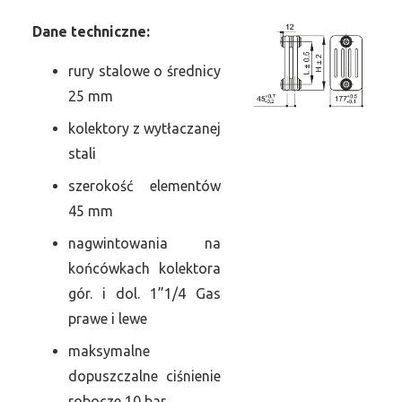
Dane
t
echniczne:
rury stalowe o średnicy
25 mm
kolektory z wytłaczanej
stali
szerokość elementów
45 mm
nagwintowania na
końcówkach kolektora
gór. i dol. 1”1/4 Gas
prawe i lewe
maksymalne
dopuszczalne ciśnienie
robocze 10 bar