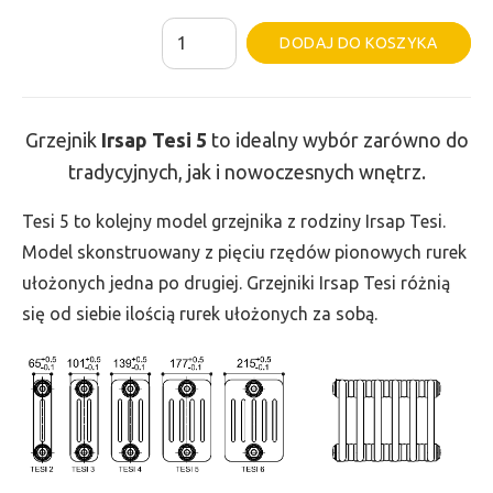
ilość
Al
DODAJ DO KOSZYKA
Grzejnik
Irsap
Tesi
Grzejnik
Irsap Tesi
5
to idealny wybór zarówno do
5
tradycyjnych, jak i nowoczesnych wnętrz.
-
wys.
Tesi 5 to kolejny model grzejnika z rodziny Irsap Tesi.
765,
Model skonstruowany z pięciu rzędów pionowych rurek
szer.
ułożonych jedna po drugiej. Grzejniki Irsap Tesi różnią
270,
się od siebie ilością rurek ułożonych za sobą.
moc
717