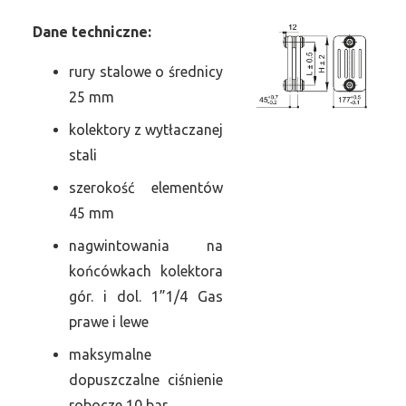
Dane
t
echniczne:
rury stalowe o średnicy
25 mm
kolektory z wytłaczanej
stali
szerokość elementów
45 mm
nagwintowania na
końcówkach kolektora
gór. i dol. 1”1/4 Gas
prawe i lewe
maksymalne
dopuszczalne ciśnienie
robocze 10 bar