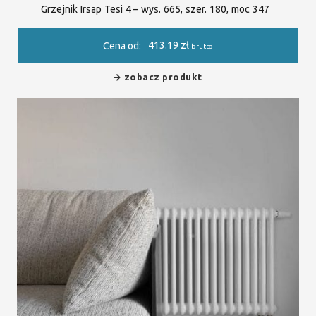
Grzejnik Irsap Tesi 4 – wys. 665, szer. 180, moc 347
413.19
zł
Cena od:
brutto
zobacz produkt