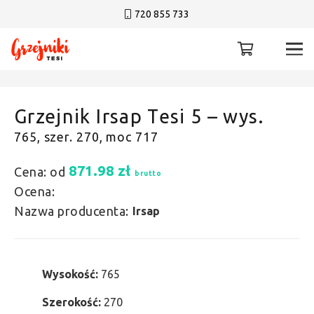
720 855 733
Grzejnik Irsap Tesi 5 – wys.
765, szer. 270, moc 717
871.98
zł
Cena: od
brutto
Ocena:
Nazwa producenta:
Irsap
Wysokość:
765
Szerokość:
270