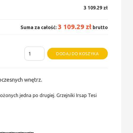
3 109.29 zł
3 109.29 zł
Suma za całość:
brutto
ilość
Alternative:
DODAJ DO KOSZYKA
Grzejnik
Irsap
Tesi
woczesnych wnętrz.
5
-
żonych jedna po drugiej. Grzejniki Irsap Tesi
wys.
865,
szer.
945,