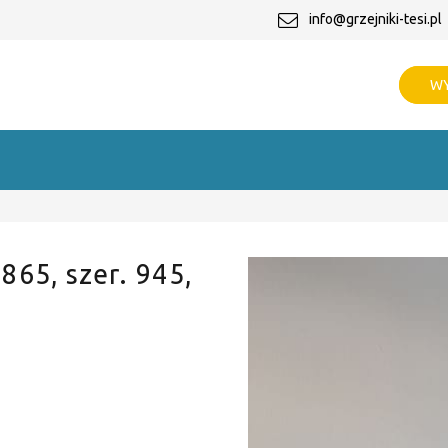
info@grzejniki-tesi.pl
WY
 865, szer. 945,