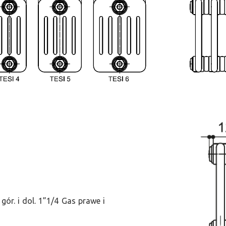
ór. i dol. 1”1/4 Gas prawe i