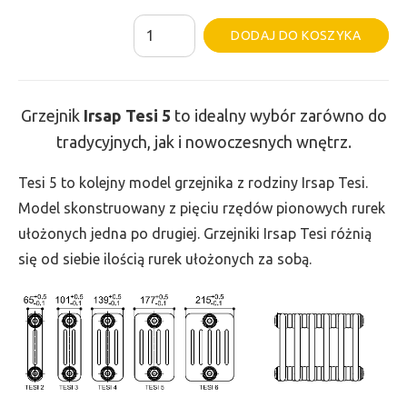
ilość
Al
DODAJ DO KOSZYKA
Grzejnik
Irsap
Tesi
Grzejnik
Irsap Tesi
5
to idealny wybór zarówno do
5
tradycyjnych, jak i nowoczesnych wnętrz.
-
wys.
Tesi 5 to kolejny model grzejnika z rodziny Irsap Tesi.
885,
Model skonstruowany z pięciu rzędów pionowych rurek
szer.
ułożonych jedna po drugiej. Grzejniki Irsap Tesi różnią
1080,
się od siebie ilością rurek ułożonych za sobą.
moc
3273