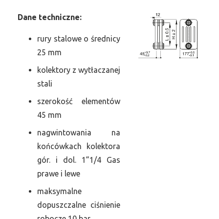
Dane
t
echniczne:
rury stalowe o średnicy
25 mm
kolektory z wytłaczanej
stali
szerokość elementów
45 mm
nagwintowania na
końcówkach kolektora
gór. i dol. 1”1/4 Gas
prawe i lewe
maksymalne
dopuszczalne ciśnienie
robocze 10 bar