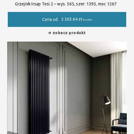
Grzejnik Irsap Tesi 2 – wys. 565, szer. 1395, moc 1267
2 303.64
zł
Cena od:
brutto
zobacz produkt