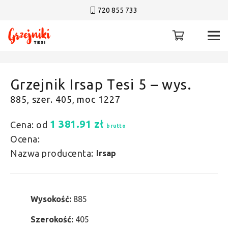
720 855 733
Grzejnik Irsap Tesi 5 – wys.
885, szer. 405, moc 1227
1 381.91
zł
Cena: od
brutto
Ocena:
Nazwa producenta:
Irsap
Wysokość:
885
Szerokość:
405