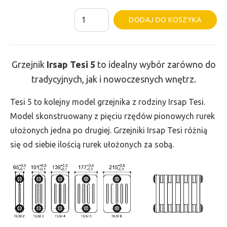
ilość
Al
DODAJ DO KOSZYKA
Grzejnik
Irsap
Tesi
Grzejnik
Irsap Tesi
5
to idealny wybór zarówno do
5
tradycyjnych, jak i nowoczesnych wnętrz.
-
wys.
Tesi 5 to kolejny model grzejnika z rodziny Irsap Tesi.
885,
Model skonstruowany z pięciu rzędów pionowych rurek
szer.
ułożonych jedna po drugiej. Grzejniki Irsap Tesi różnią
405,
się od siebie ilością rurek ułożonych za sobą.
moc
1227