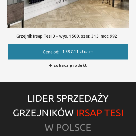
Grzejnik Irsap Tesi 3 – wys. 1500, szer. 315, moc 992
1 397.11
zł
Cena od:
brutto
zobacz produkt
LIDER SPRZEDAŻY
GRZEJNIKÓW
IRSAP TESI
W POLSCE