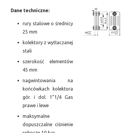
Dane
t
echniczne:
rury stalowe o średnicy
25 mm
kolektory z wytłaczanej
stali
szerokość elementów
45 mm
nagwintowania na
końcówkach kolektora
gór. i dol. 1”1/4 Gas
prawe i lewe
maksymalne
dopuszczalne ciśnienie
robocze 10 bar