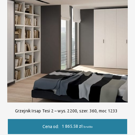
Grzejnik Irsap Tesi 2 – wys. 2200, szer. 360, moc 1233
1 865.58
zł
Cena od:
brutto