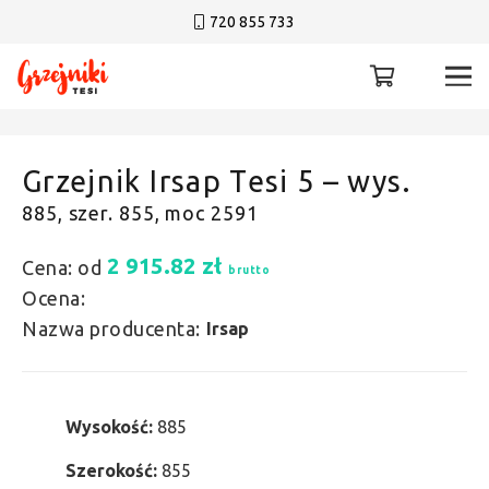
720 855 733
Grzejnik Irsap Tesi 5 – wys.
885, szer. 855, moc 2591
2 915.82
zł
Cena: od
brutto
Ocena:
Nazwa producenta:
Irsap
Wysokość:
885
Szerokość:
855