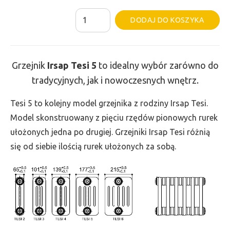
ilość
Al
DODAJ DO KOSZYKA
Grzejnik
Irsap
Tesi
Grzejnik
Irsap Tesi
5
to idealny wybór zarówno do
5
tradycyjnych, jak i nowoczesnych wnętrz.
-
wys.
Tesi 5 to kolejny model grzejnika z rodziny Irsap Tesi.
885,
Model skonstruowany z pięciu rzędów pionowych rurek
szer.
ułożonych jedna po drugiej. Grzejniki Irsap Tesi różnią
855,
się od siebie ilością rurek ułożonych za sobą.
moc
2591