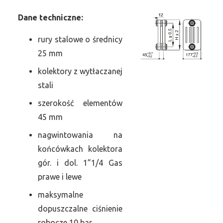
Dane
t
echniczne:
rury stalowe o średnicy
25 mm
kolektory z wytłaczanej
stali
szerokość elementów
45 mm
nagwintowania na
końcówkach kolektora
gór. i dol. 1”1/4 Gas
prawe i lewe
maksymalne
dopuszczalne ciśnienie
robocze 10 bar