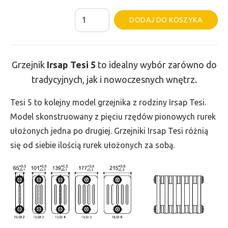
ilość
Al
DODAJ DO KOSZYKA
Grzejnik
Irsap
Tesi
Grzejnik
Irsap Tesi
5
to idealny wybór zarówno do
5
tradycyjnych, jak i nowoczesnych wnętrz.
-
wys.
Tesi 5 to kolejny model grzejnika z rodziny Irsap Tesi.
885,
Model skonstruowany z pięciu rzędów pionowych rurek
szer.
ułożonych jedna po drugiej. Grzejniki Irsap Tesi różnią
945,
się od siebie ilością rurek ułożonych za sobą.
moc
2864