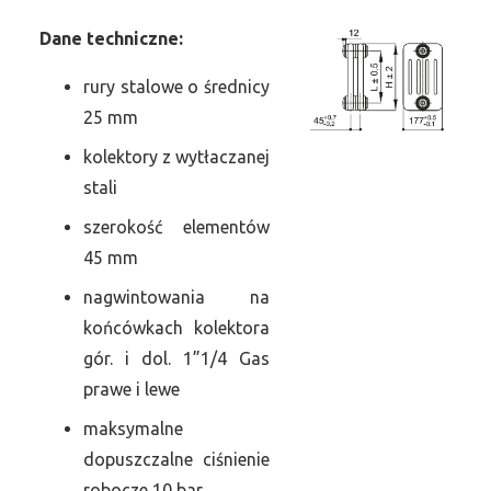
Dane
t
echniczne:
rury stalowe o średnicy
25 mm
kolektory z wytłaczanej
stali
szerokość elementów
45 mm
nagwintowania na
końcówkach kolektora
gór. i dol. 1”1/4 Gas
prawe i lewe
maksymalne
dopuszczalne ciśnienie
robocze 10 bar