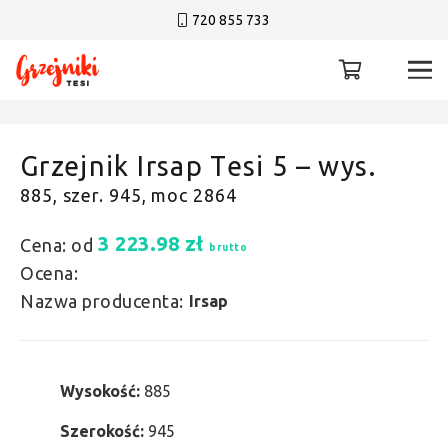
720 855 733
Grzejnik Irsap Tesi 5 – wys.
885, szer. 945, moc 2864
3 223.98
zł
Cena: od
brutto
Ocena:
Nazwa producenta:
Irsap
Wysokość:
885
Szerokość:
945