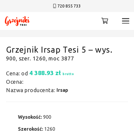
720 855 733
Grzejnik Irsap Tesi 5 – wys.
900, szer. 1260, moc 3877
4 388.93
zł
Cena: od
brutto
Ocena:
Nazwa producenta:
Irsap
Wysokość:
900
Szerokość:
1260