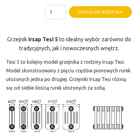
ilość
Al
DODAJ DO KOSZYKA
Grzejnik
Irsap
Tesi
Grzejnik
Irsap Tesi
5
to idealny wybór zarówno do
5
tradycyjnych, jak i nowoczesnych wnętrz.
-
wys.
Tesi 5 to kolejny model grzejnika z rodziny Irsap Tesi.
900,
Model skonstruowany z pięciu rzędów pionowych rurek
szer.
ułożonych jedna po drugiej. Grzejniki Irsap Tesi różnią
1260,
się od siebie ilością rurek ułożonych za sobą.
moc
3877