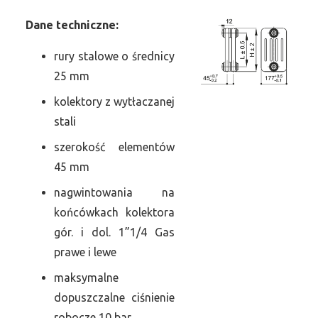
Dane
t
echniczne:
rury stalowe o średnicy
25 mm
kolektory z wytłaczanej
stali
szerokość elementów
45 mm
nagwintowania na
końcówkach kolektora
gór. i dol. 1”1/4 Gas
prawe i lewe
maksymalne
dopuszczalne ciśnienie
robocze 10 bar