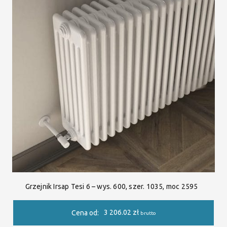
Grzejnik Irsap Tesi 6 – wys. 600, szer. 1035, moc 2595
3 206.02
zł
Cena od:
brutto