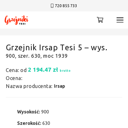
720 855 733
Grzejnik Irsap Tesi 5 – wys.
900, szer. 630, moc 1939
2 194.47
zł
Cena: od
brutto
Ocena:
Nazwa producenta:
Irsap
Wysokość:
900
Szerokość:
630