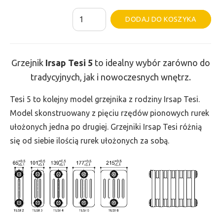
ilość
Al
DODAJ DO KOSZYKA
Grzejnik
Irsap
Tesi
Grzejnik
Irsap Tesi
5
to idealny wybór zarówno do
5
tradycyjnych, jak i nowoczesnych wnętrz.
-
wys.
Tesi 5 to kolejny model grzejnika z rodziny Irsap Tesi.
900,
Model skonstruowany z pięciu rzędów pionowych rurek
szer.
ułożonych jedna po drugiej. Grzejniki Irsap Tesi różnią
630,
się od siebie ilością rurek ułożonych za sobą.
moc
1939