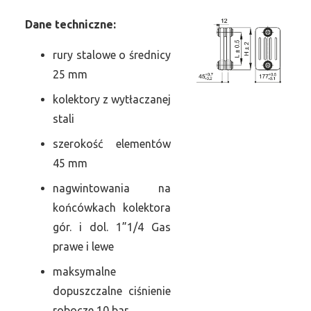
Dane
t
echniczne:
rury stalowe o średnicy
25 mm
kolektory z wytłaczanej
stali
szerokość elementów
45 mm
nagwintowania na
końcówkach kolektora
gór. i dol. 1”1/4 Gas
prawe i lewe
maksymalne
dopuszczalne ciśnienie
robocze 10 bar