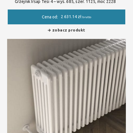
Grzejnik Irsap Tesi 4 – wys. 685, szer. 1125, moc 2228
2 631.14
zł
Cena od:
brutto
zobacz produkt