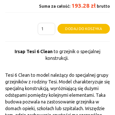
193.28 zł
Suma za całość:
brutto
ilość
Al
DODAJ DO KOSZYKA
Grzejnik
Irsap
Tesi
Irsap Tesi 6 Clean
to grzejnik o specjalnej
6
konstrukcji.
Clean
-
Tesi 6 Clean to model należący do specjalnej grupy
1
grzejników z rodziny Tesi. Model charakteryzuje się
Żeberko,
specjalną konstrukcją, wyróżniającą się dużymi
Wysokość
odstępami pomiędzy kolejnymi elementami. Taka
500
budowa pozwala na zastosowanie grzejnika w
domach opieki, szkołach lub szpitalach. Wszędzie
tam, gdzie zachowanie czystości ma szczególne