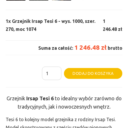
1x
Grzejnik Irsap Tesi 6 - wys. 1000, szer.
1
270, moc 1074
246.48 zł
1 246.48 zł
Suma za całość:
brutto
ilość
Al
DODAJ DO KOSZYKA
Grzejnik
Irsap
Tesi
Grzejnik
Irsap Tesi
6
to idealny wybór zarówno do
6
tradycyjnych, jak i nowoczesnych wnętrz.
-
wys.
Tesi 6 to kolejny model grzejnika z rodziny Irsap Tesi.
1000,
Model skonstruowany z sześciu rzędów pionowych