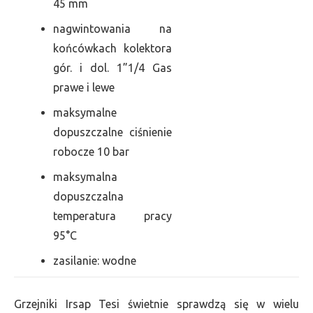
45 mm
nagwintowania na
końcówkach kolektora
gór. i dol. 1”1/4 Gas
prawe i lewe
maksymalne
dopuszczalne ciśnienie
robocze 10 bar
maksymalna
dopuszczalna
temperatura pracy
95°C
zasilanie: wodne
Grzejniki Irsap Tesi świetnie sprawdzą się w wielu