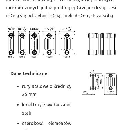
szer.
rurek ułożonych jedna po drugiej. Grzejniki Irsap Tesi
270,
różnią się od siebie ilością rurek ułożonych za sobą.
moc
1074
Dane
t
echniczne:
rury stalowe o średnicy
25 mm
kolektory z wytłaczanej
stali
szerokość elementów