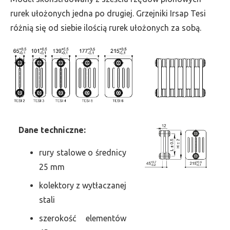
szer.
rurek ułożonych jedna po drugiej. Grzejniki Irsap Tesi
675,
różnią się od siebie ilością rurek ułożonych za sobą.
moc
2684
Dane
t
echniczne:
rury stalowe o średnicy
25 mm
kolektory z wytłaczanej
stali
szerokość elementów