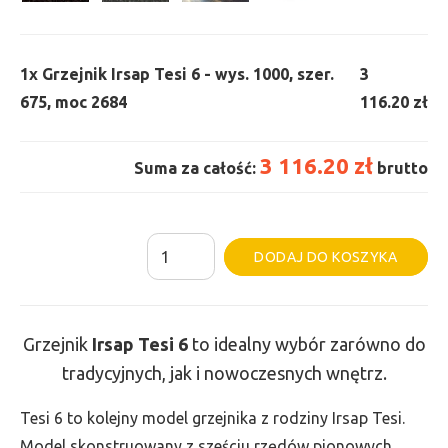
1x
Grzejnik Irsap Tesi 6 - wys. 1000, szer.
3
675, moc 2684
116.20 zł
3 116.20 zł
Suma za całość:
brutto
ilość
Al
DODAJ DO KOSZYKA
Grzejnik
Irsap
Tesi
Grzejnik
Irsap Tesi
6
to idealny wybór zarówno do
6
tradycyjnych, jak i nowoczesnych wnętrz.
-
wys.
Tesi 6 to kolejny model grzejnika z rodziny Irsap Tesi.
1000,
Model skonstruowany z sześciu rzędów pionowych