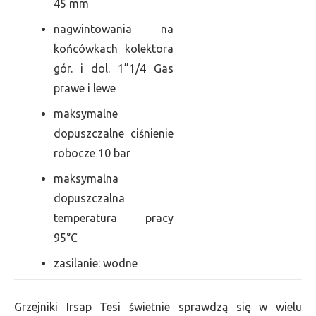
45 mm
nagwintowania na
końcówkach kolektora
gór. i dol. 1”1/4 Gas
prawe i lewe
maksymalne
dopuszczalne ciśnienie
robocze 10 bar
maksymalna
dopuszczalna
temperatura pracy
95°C
zasilanie: wodne
Grzejniki Irsap Tesi świetnie sprawdzą się w wielu