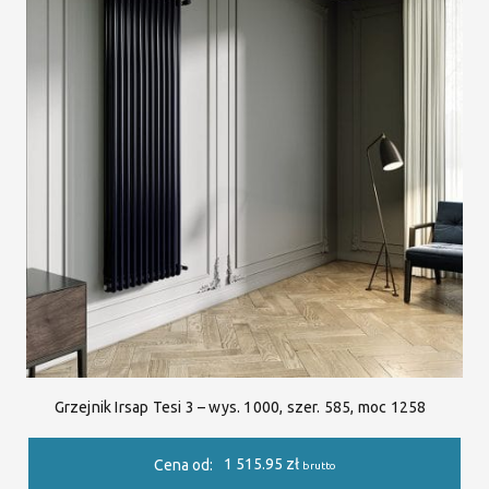
Grzejnik Irsap Tesi 3 – wys. 1000, szer. 585, moc 1258
1 515.95
zł
Cena od:
brutto