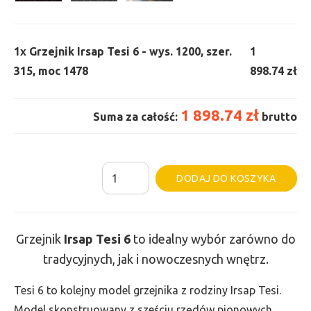
1x
Grzejnik Irsap Tesi 6 - wys. 1200, szer.
1
315, moc 1478
898.74 zł
1 898.74 zł
Suma za całość:
brutto
ilość
Al
DODAJ DO KOSZYKA
Grzejnik
Irsap
Tesi
Grzejnik
Irsap Tesi
6
to idealny wybór zarówno do
6
tradycyjnych, jak i nowoczesnych wnętrz.
-
wys.
Tesi 6 to kolejny model grzejnika z rodziny Irsap Tesi.
1200,
Model skonstruowany z sześciu rzędów pionowych