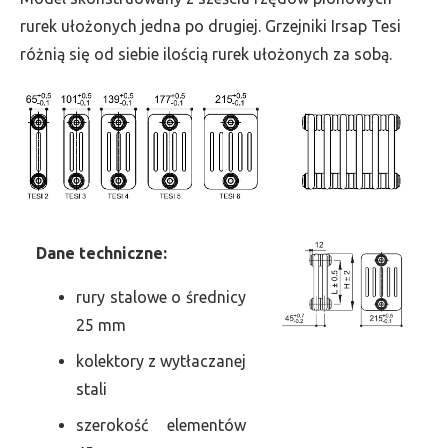
szer.
rurek ułożonych jedna po drugiej. Grzejniki Irsap Tesi
315,
różnią się od siebie ilością rurek ułożonych za sobą.
moc
1478
Dane
t
echniczne:
rury stalowe o średnicy
25 mm
kolektory z wytłaczanej
stali
szerokość elementów