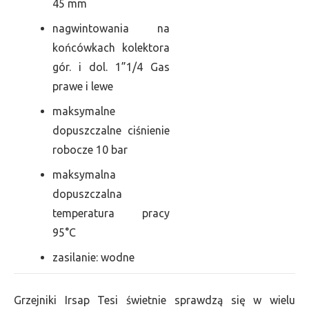
45 mm
nagwintowania na
końcówkach kolektora
gór. i dol. 1”1/4 Gas
prawe i lewe
maksymalne
dopuszczalne ciśnienie
robocze 10 bar
maksymalna
dopuszczalna
temperatura pracy
95°C
zasilanie: wodne
Grzejniki Irsap Tesi świetnie sprawdzą się w wielu