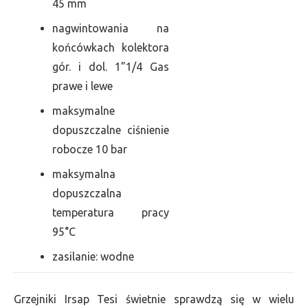
45 mm
nagwintowania na
końcówkach kolektora
gór. i dol. 1”1/4 Gas
prawe i lewe
maksymalne
dopuszczalne ciśnienie
robocze 10 bar
maksymalna
dopuszczalna
temperatura pracy
95°C
zasilanie: wodne
Grzejniki Irsap Tesi świetnie sprawdzą się w wielu