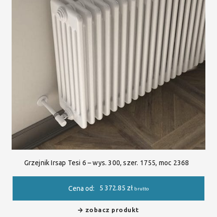
Grzejnik Irsap Tesi 6 – wys. 300, szer. 1755, moc 2368
5 372.85
zł
Cena od:
brutto
zobacz produkt