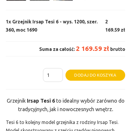
1x
Grzejnik Irsap Tesi 6 - wys. 1200, szer.
2
360, moc 1690
169.59 zł
2 169.59 zł
Suma za całość:
brutto
ilość
Al
DODAJ DO KOSZYKA
Grzejnik
Irsap
Tesi
Grzejnik
Irsap Tesi
6
to idealny wybór zarówno do
6
tradycyjnych, jak i nowoczesnych wnętrz.
-
wys.
Tesi 6 to kolejny model grzejnika z rodziny Irsap Tesi.
1200,
Model skonstruowany z sześciu rzędów pionowych