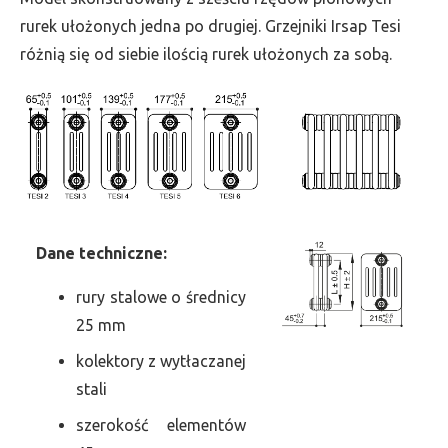
szer.
rurek ułożonych jedna po drugiej. Grzejniki Irsap Tesi
360,
różnią się od siebie ilością rurek ułożonych za sobą.
moc
1690
Dane
t
echniczne:
rury stalowe o średnicy
25 mm
kolektory z wytłaczanej
stali
szerokość elementów