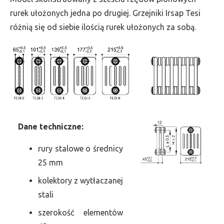
szer.
rurek ułożonych jedna po drugiej. Grzejniki Irsap Tesi
135,
różnią się od siebie ilością rurek ułożonych za sobą.
moc
777
Dane
t
echniczne:
rury stalowe o średnicy
25 mm
kolektory z wytłaczanej
stali
szerokość elementów