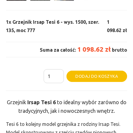
1x
Grzejnik Irsap Tesi 6 - wys. 1500, szer.
1
135, moc 777
098.62 zł
1 098.62 zł
Suma za całość:
brutto
ilość
Al
DODAJ DO KOSZYKA
Grzejnik
Irsap
Tesi
Grzejnik
Irsap Tesi
6
to idealny wybór zarówno do
6
tradycyjnych, jak i nowoczesnych wnętrz.
-
wys.
Tesi 6 to kolejny model grzejnika z rodziny Irsap Tesi.
1500,
Model skonstruowany z sześciu rzędów pionowych