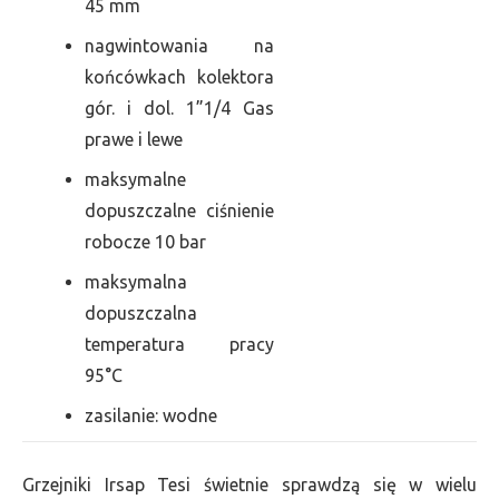
45 mm
nagwintowania na
końcówkach kolektora
gór. i dol. 1”1/4 Gas
prawe i lewe
maksymalne
dopuszczalne ciśnienie
robocze 10 bar
maksymalna
dopuszczalna
temperatura pracy
95°C
zasilanie: wodne
Grzejniki Irsap Tesi świetnie sprawdzą się w wielu