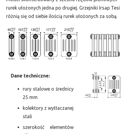
szer.
rurek ułożonych jedna po drugiej. Grzejniki Irsap Tesi
405,
różnią się od siebie ilością rurek ułożonych za sobą.
moc
2332
Dane
t
echniczne:
rury stalowe o średnicy
25 mm
kolektory z wytłaczanej
stali
szerokość elementów