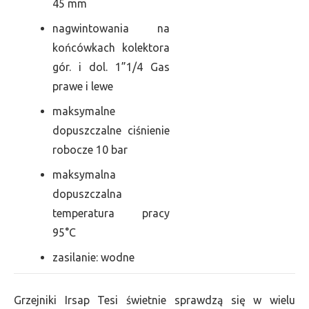
45 mm
nagwintowania na
końcówkach kolektora
gór. i dol. 1”1/4 Gas
prawe i lewe
maksymalne
dopuszczalne ciśnienie
robocze 10 bar
maksymalna
dopuszczalna
temperatura pracy
95°C
zasilanie: wodne
Grzejniki Irsap Tesi świetnie sprawdzą się w wielu