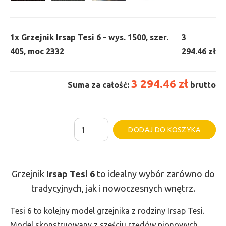
1x
Grzejnik Irsap Tesi 6 - wys. 1500, szer.
3
405, moc 2332
294.46 zł
3 294.46 zł
Suma za całość:
brutto
ilość
Al
DODAJ DO KOSZYKA
Grzejnik
Irsap
Tesi
Grzejnik
Irsap Tesi
6
to idealny wybór zarówno do
6
tradycyjnych, jak i nowoczesnych wnętrz.
-
wys.
Tesi 6 to kolejny model grzejnika z rodziny Irsap Tesi.
1500,
Model skonstruowany z sześciu rzędów pionowych