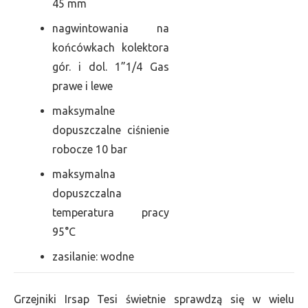
45 mm
nagwintowania na
końcówkach kolektora
gór. i dol. 1”1/4 Gas
prawe i lewe
maksymalne
dopuszczalne ciśnienie
robocze 10 bar
maksymalna
dopuszczalna
temperatura pracy
95°C
zasilanie: wodne
Grzejniki Irsap Tesi świetnie sprawdzą się w wielu