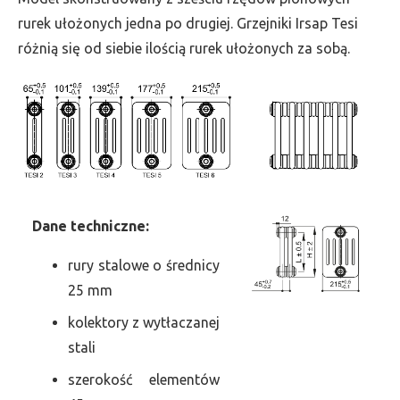
szer.
rurek ułożonych jedna po drugiej. Grzejniki Irsap Tesi
495,
różnią się od siebie ilością rurek ułożonych za sobą.
moc
2850
Dane
t
echniczne:
rury stalowe o średnicy
25 mm
kolektory z wytłaczanej
stali
szerokość elementów