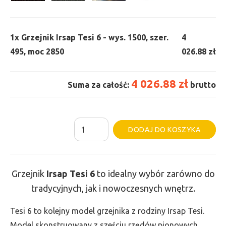
1x
Grzejnik Irsap Tesi 6 - wys. 1500, szer.
4
495, moc 2850
026.88 zł
4 026.88 zł
Suma za całość:
brutto
ilość
Al
DODAJ DO KOSZYKA
Grzejnik
Irsap
Tesi
Grzejnik
Irsap Tesi
6
to idealny wybór zarówno do
6
tradycyjnych, jak i nowoczesnych wnętrz.
-
wys.
Tesi 6 to kolejny model grzejnika z rodziny Irsap Tesi.
1500,
Model skonstruowany z sześciu rzędów pionowych