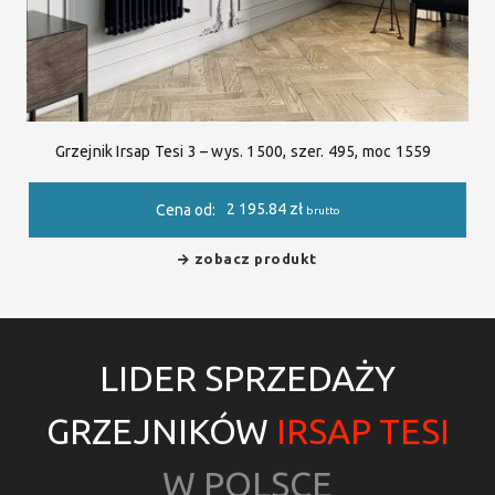
Grzejnik Irsap Tesi 3 – wys. 1500, szer. 495, moc 1559
2 195.84
zł
Cena od:
brutto
zobacz produkt
LIDER SPRZEDAŻY
GRZEJNIKÓW
IRSAP TESI
W POLSCE