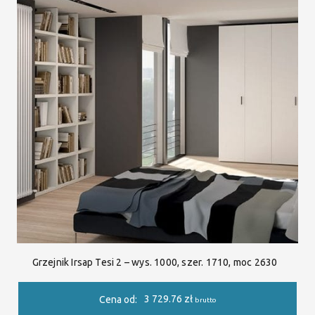
Grzejnik Irsap Tesi 2 – wys. 1000, szer. 1710, moc 2630
3 729.76
zł
Cena od:
brutto