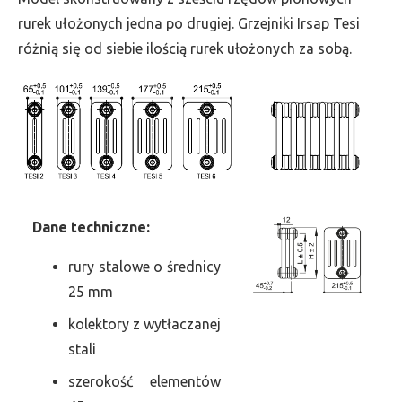
szer.
rurek ułożonych jedna po drugiej. Grzejniki Irsap Tesi
495,
różnią się od siebie ilością rurek ułożonych za sobą.
moc
3371
Dane
t
echniczne:
rury stalowe o średnicy
25 mm
kolektory z wytłaczanej
stali
szerokość elementów