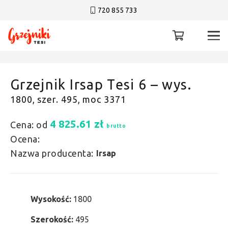
720 855 733
Grzejnik Irsap Tesi 6 – wys.
1800, szer. 495, moc 3371
4 825.61
zł
Cena: od
brutto
Ocena:
Nazwa producenta:
Irsap
Wysokość:
1800
Szerokość:
495