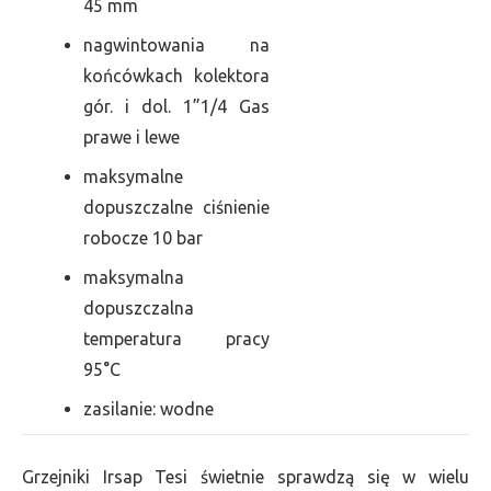
45 mm
nagwintowania na
końcówkach kolektora
gór. i dol. 1”1/4 Gas
prawe i lewe
maksymalne
dopuszczalne ciśnienie
robocze 10 bar
maksymalna
dopuszczalna
temperatura pracy
95°C
zasilanie: wodne
Grzejniki Irsap Tesi świetnie sprawdzą się w wielu