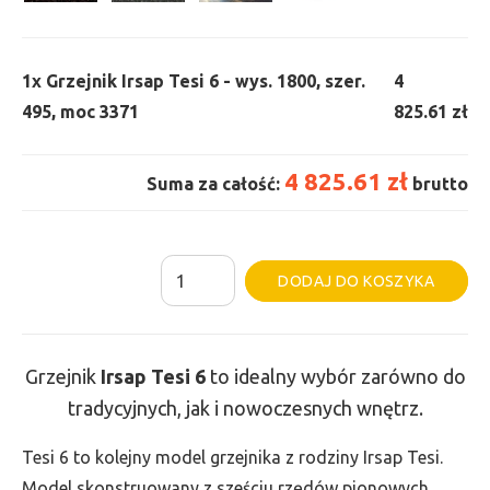
1x
Grzejnik Irsap Tesi 6 - wys. 1800, szer.
4
495, moc 3371
825.61 zł
4 825.61 zł
Suma za całość:
brutto
ilość
Al
DODAJ DO KOSZYKA
Grzejnik
Irsap
Tesi
Grzejnik
Irsap Tesi
6
to idealny wybór zarówno do
6
tradycyjnych, jak i nowoczesnych wnętrz.
-
wys.
Tesi 6 to kolejny model grzejnika z rodziny Irsap Tesi.
1800,
Model skonstruowany z sześciu rzędów pionowych