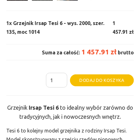
1x
Grzejnik Irsap Tesi 6 - wys. 2000, szer.
1
135, moc 1014
457.91 zł
1 457.91 zł
Suma za całość:
brutto
ilość
Al
DODAJ DO KOSZYKA
Grzejnik
Irsap
Tesi
Grzejnik
Irsap Tesi
6
to idealny wybór zarówno do
6
tradycyjnych, jak i nowoczesnych wnętrz.
-
wys.
Tesi 6 to kolejny model grzejnika z rodziny Irsap Tesi.
2000,
Model skonstruowany z sześciu rzędów pionowych