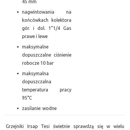
45 mm
nagwintowania na
końcówkach kolektora
gór. i dol. 1”1/4 Gas
prawe i lewe
maksymalne
dopuszczalne ciśnienie
robocze 10 bar
maksymalna
dopuszczalna
temperatura pracy
95°C
zasilanie: wodne
Grzejniki Irsap Tesi świetnie sprawdzą się w wielu