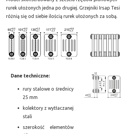
szer.
rurek ułożonych jedna po drugiej. Grzejniki Irsap Tesi
135,
różnią się od siebie ilością rurek ułożonych za sobą.
moc
1014
Dane
t
echniczne:
rury stalowe o średnicy
25 mm
kolektory z wytłaczanej
stali
szerokość elementów