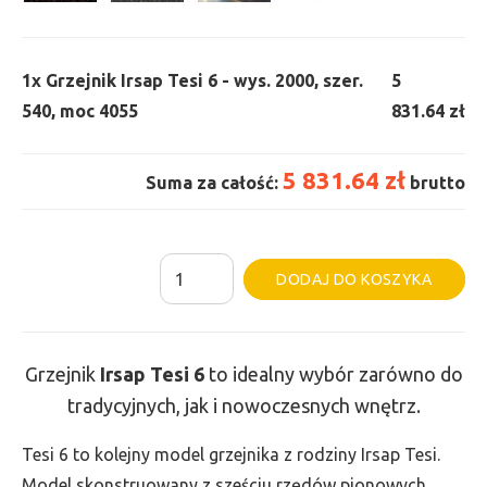
1x
Grzejnik Irsap Tesi 6 - wys. 2000, szer.
5
540, moc 4055
831.64 zł
5 831.64 zł
Suma za całość:
brutto
ilość
Al
DODAJ DO KOSZYKA
Grzejnik
Irsap
Tesi
Grzejnik
Irsap Tesi
6
to idealny wybór zarówno do
6
tradycyjnych, jak i nowoczesnych wnętrz.
-
wys.
Tesi 6 to kolejny model grzejnika z rodziny Irsap Tesi.
2000,
Model skonstruowany z sześciu rzędów pionowych