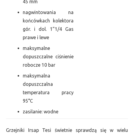
45 mm
nagwintowania na
końcówkach kolektora
gór. i dol. 1”1/4 Gas
prawe i lewe
maksymalne
dopuszczalne ciśnienie
robocze 10 bar
maksymalna
dopuszczalna
temperatura pracy
95°C
zasilanie: wodne
Grzejniki Irsap Tesi świetnie sprawdzą się w wielu