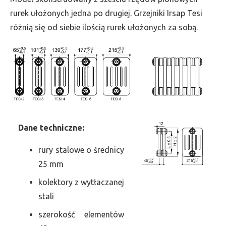
szer.
rurek ułożonych jedna po drugiej. Grzejniki Irsap Tesi
540,
różnią się od siebie ilością rurek ułożonych za sobą.
moc
4055
Dane
t
echniczne:
rury stalowe o średnicy
25 mm
kolektory z wytłaczanej
stali
szerokość elementów