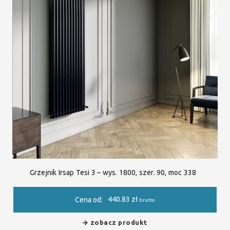
Grzejnik Irsap Tesi 3 – wys. 1800, szer. 90, moc 338
440.83
zł
Cena od:
brutto
zobacz produkt