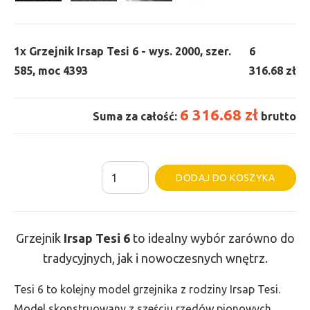
1x
Grzejnik Irsap Tesi 6 - wys. 2000, szer.
6
585, moc 4393
316.68 zł
6 316.68 zł
Suma za całość:
brutto
ilość
Al
DODAJ DO KOSZYKA
Grzejnik
Irsap
Tesi
Grzejnik
Irsap Tesi
6
to idealny wybór zarówno do
6
tradycyjnych, jak i nowoczesnych wnętrz.
-
wys.
Tesi 6 to kolejny model grzejnika z rodziny Irsap Tesi.
2000,
Model skonstruowany z sześciu rzędów pionowych