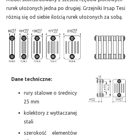
szer.
rurek ułożonych jedna po drugiej. Grzejniki Irsap Tesi
585,
różnią się od siebie ilością rurek ułożonych za sobą.
moc
4393
Dane
t
echniczne:
rury stalowe o średnicy
25 mm
kolektory z wytłaczanej
stali
szerokość elementów