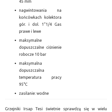
45 mm
nagwintowania na
końcówkach kolektora
gór. i dol. 1”1/4 Gas
prawe i lewe
maksymalne
dopuszczalne ciśnienie
robocze 10 bar
maksymalna
dopuszczalna
temperatura pracy
95°C
zasilanie: wodne
Grzejniki Irsap Tesi świetnie sprawdzą się w wielu